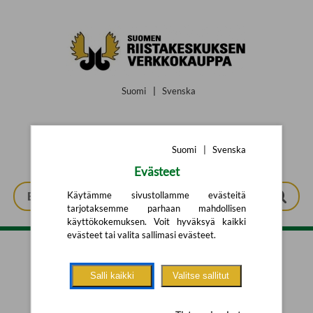
Siirry pääsisältöön
Suomi
|
Svenska
Suomi
|
Svenska
Evästeet
Käytämme sivustollamme evästeitä
tarjotaksemme parhaan mahdollisen
käyttökokemuksen. Voit hyväksyä kaikki
evästeet tai valita sallimasi evästeet.
Tarkennettu haku
Salli kaikki
Valitse sallitut
Yhtään tuotetta ei löytynyt.
Yritä uutta hakua alla olevalla
hakulomakkeella.