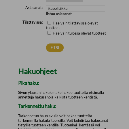
Asiasanat:
listaa asiasanat
Tilattavissa:
Hae vain tilattavissa olevat
tuotteet
Hae vain tulossa olevat tuotteet
Hakuohjeet
Pikahaku:
Sivun yläosan hakulomake hakee tuotteita etsimällä
annettuja hakusanoja kaikista tuotteen kentistä.
Tarkennettu haku:
Tarkennetun haun avulla voit hakea tuotteita
tarkemmilla hakukriteereillä. Voit kohdistaa hakusanat
tietyille tuotteen kentille. Tuotenimi -kentässä voi