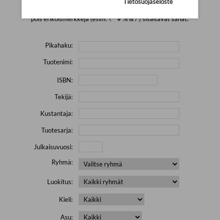
Tietosuojaseloste
Yritä hakea pienemmällä määrällä hakutekijöitä ja jätä
pois erikoismerkkejä (esim. \' " # % & / ) sisältävät sanat.
Pikahaku:
Tuotenimi:
ISBN:
Tekijä:
Kustantaja:
Tuotesarja:
Julkaisuvuosi:
Ryhmä:
Luokitus:
Kieli:
Asu: