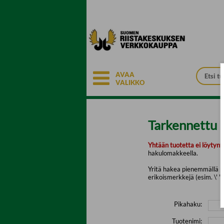
Siirry pääsisältöön
AVAA
VALIKKO
Tarkennettu 
Yhtään tuotetta ei löytyny
hakulomakkeella.
Yritä hakea pienemmällä mä
erikoismerkkejä (esim. \' " 
Pikahaku:
Tuotenimi: