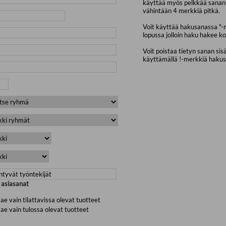
käyttää myös pelkkää sanan 
vähintään 4 merkkiä pitkä.
Voit käyttää hakusanassa "-
lopussa jolloin haku hakee ko
Voit poistaa tietyn sanan sis
käyttämällä !-merkkiä haku
a asiasanat
ae vain tilattavissa olevat tuotteet
ae vain tulossa olevat tuotteet