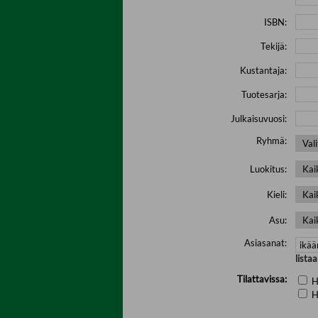
ISBN:
Tekijä:
Kustantaja:
Tuotesarja:
Julkaisuvuosi:
Ryhmä:
Luokitus:
Kieli:
Asu:
Asiasanat:
lista
Tilattavissa:
H
H