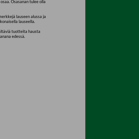
osaa. Osasanan tulee olla
merkkejä lauseen alussa ja
konaisella lauseella.
ältäviä tuotteita hausta
sanana edessä.