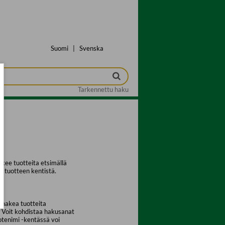
Suomi
|
Svenska
Tarkennettu haku
kee tuotteita etsimällä
a tuotteen kentistä.
 hakea tuotteita
. Voit kohdistaa hakusanat
uotenimi -kentässä voi