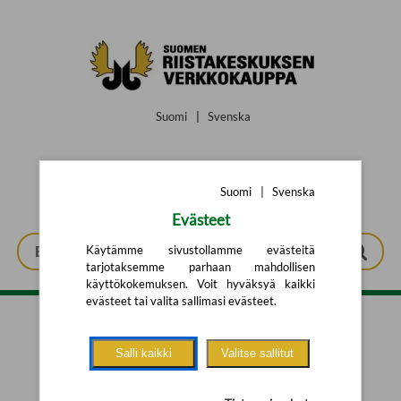
Siirry pääsisältöön
Suomi
|
Svenska
Suomi
|
Svenska
Evästeet
Käytämme sivustollamme evästeitä
tarjotaksemme parhaan mahdollisen
käyttökokemuksen. Voit hyväksyä kaikki
evästeet tai valita sallimasi evästeet.
Tarkennettu haku
Salli kaikki
Valitse sallitut
Yhtään tuotetta ei löytynyt.
Yritä uutta hakua alla olevalla
hakulomakkeella.