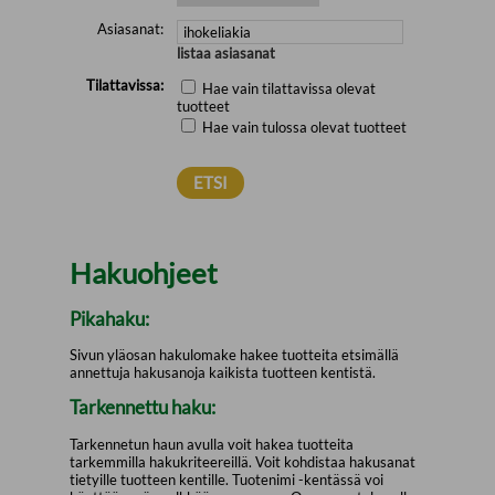
Asiasanat:
listaa asiasanat
Tilattavissa:
Hae vain tilattavissa olevat
tuotteet
Hae vain tulossa olevat tuotteet
Hakuohjeet
Pikahaku:
Sivun yläosan hakulomake hakee tuotteita etsimällä
annettuja hakusanoja kaikista tuotteen kentistä.
Tarkennettu haku:
Tarkennetun haun avulla voit hakea tuotteita
tarkemmilla hakukriteereillä. Voit kohdistaa hakusanat
tietyille tuotteen kentille. Tuotenimi -kentässä voi