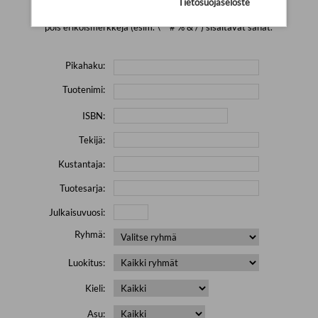
Tietosuojaseloste
Yritä hakea pienemmällä määrällä hakutekijöitä ja jätä
pois erikoismerkkejä (esim. \' " # % & / ) sisältävät sanat.
Pikahaku:
Tuotenimi:
ISBN:
Tekijä:
Kustantaja:
Tuotesarja:
Julkaisuvuosi:
Ryhmä:
Luokitus:
Kieli:
Asu: