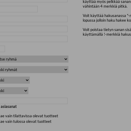
käyttää myös pelkkää sanan 
vähintään 4 merkkiä pitkä.
Voit käyttää hakusanassa "-
lopussa jolloin haku hakee ko
Voit poistaa tietyn sanan sis
käyttämällä !-merkkiä haku
a asiasanat
ae vain tilattavissa olevat tuotteet
ae vain tulossa olevat tuotteet