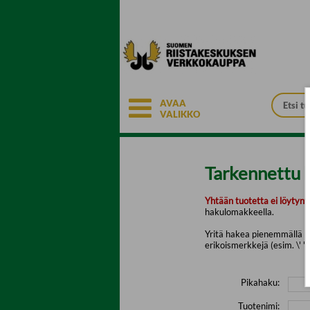
Siirry pääsisältöön
AVAA
VALIKKO
Tarkennettu 
Yhtään tuotetta ei löytyny
hakulomakkeella.
Yritä hakea pienemmällä mä
erikoismerkkejä (esim. \' " 
Pikahaku:
Tuotenimi: