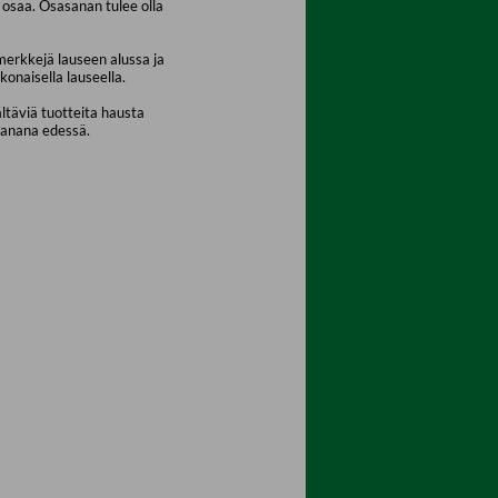
osaa. Osasanan tulee olla
merkkejä lauseen alussa ja
konaisella lauseella.
ältäviä tuotteita hausta
sanana edessä.