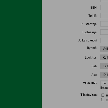
ISBN:
Tekijä:
Kustantaja:
Tuotesarja:
Julkaisuvuosi:
Ryhmä:
Luokitus:
Kieli:
Asu:
Asiasanat:
lista
Tilattavissa:
H
H