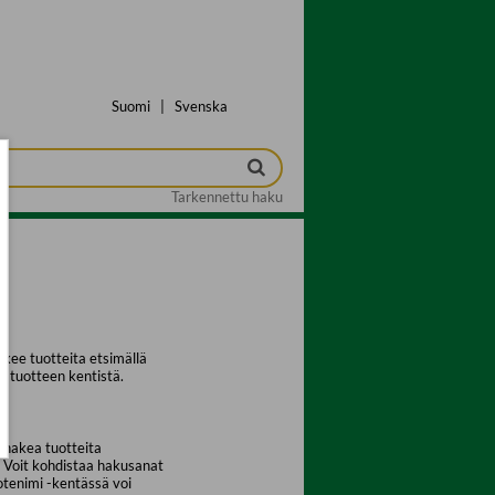
Suomi
|
Svenska
Tarkennettu haku
kee tuotteita etsimällä
a tuotteen kentistä.
 hakea tuotteita
. Voit kohdistaa hakusanat
uotenimi -kentässä voi