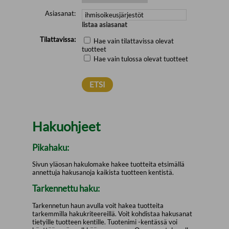
Asiasanat:
listaa asiasanat
Tilattavissa:
Hae vain tilattavissa olevat
tuotteet
Hae vain tulossa olevat tuotteet
Hakuohjeet
Pikahaku:
Sivun yläosan hakulomake hakee tuotteita etsimällä
annettuja hakusanoja kaikista tuotteen kentistä.
Tarkennettu haku:
Tarkennetun haun avulla voit hakea tuotteita
tarkemmilla hakukriteereillä. Voit kohdistaa hakusanat
tietyille tuotteen kentille. Tuotenimi -kentässä voi