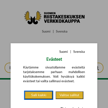
Siirry pääsisältöön
Suomi
|
Svenska
Suomi
|
Svenska
Evästeet
Käytämme sivustollamme evästeitä
tarjotaksemme parhaan mahdollisen
käyttökokemuksen. Voit hyväksyä kaikki
evästeet tai valita sallimasi evästeet.
Tarkennettu haku
Salli kaikki
Valitse sallitut
Yhtään tuotetta ei löytynyt.
Yritä uutta hakua alla olevalla
hakulomakkeella.