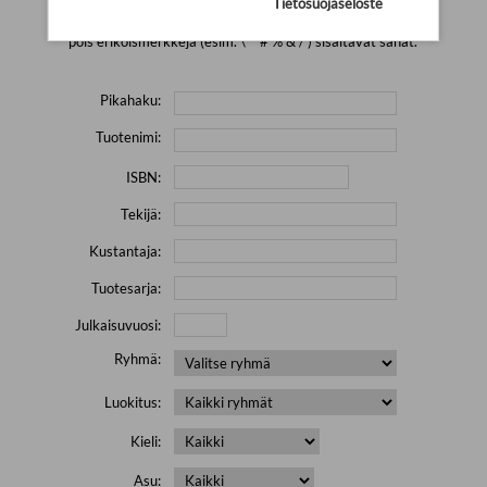
Tietosuojaseloste
Yritä hakea pienemmällä määrällä hakutekijöitä ja jätä
pois erikoismerkkejä (esim. \' " # % & / ) sisältävät sanat.
Pikahaku:
Tuotenimi:
ISBN:
Tekijä:
Kustantaja:
Tuotesarja:
Julkaisuvuosi:
Ryhmä:
Luokitus:
Kieli:
Asu: