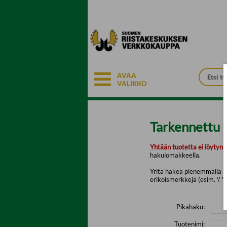
Siirry pääsisältöön
AVAA
VALIKKO
Tarkennettu 
Yhtään tuotetta ei löytyny
hakulomakkeella.
Yritä hakea pienemmällä mä
erikoismerkkejä (esim. \' " 
Pikahaku:
Tuotenimi: