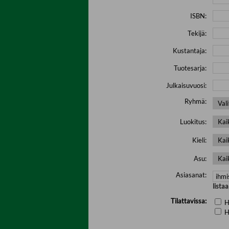
ISBN:
Tekijä:
Kustantaja:
Tuotesarja:
Julkaisuvuosi:
Ryhmä:
Luokitus:
Kieli:
Asu:
Asiasanat:
lista
Tilattavissa:
H
H