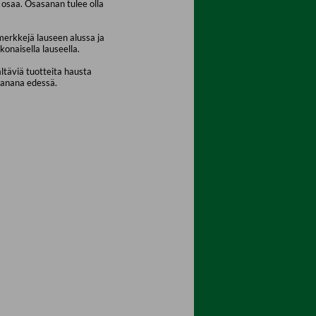
osaa. Osasanan tulee olla
merkkejä lauseen alussa ja
konaisella lauseella.
ältäviä tuotteita hausta
sanana edessä.