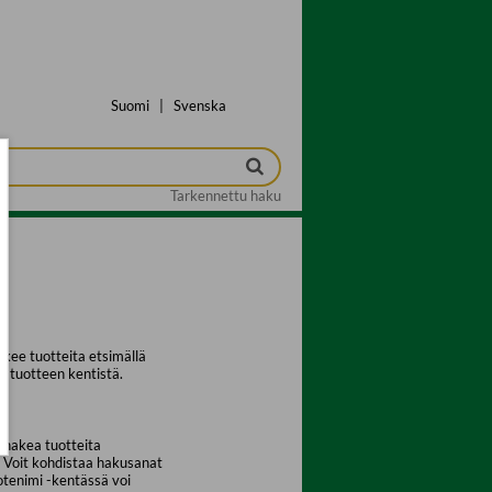
Suomi
|
Svenska
Tarkennettu haku
kee tuotteita etsimällä
a tuotteen kentistä.
 hakea tuotteita
. Voit kohdistaa hakusanat
uotenimi -kentässä voi