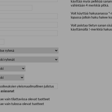
käyttää myös pelkkää sanan 
vähintään 4 merkkiä pitkä.
Voit käyttää hakusanassa "-
lopussa jolloin haku hakee ko
Voit poistaa tietyn sanan sis
käyttämällä !-merkkiä haku
a asiasanat
ae vain tilattavissa olevat tuotteet
ae vain tulossa olevat tuotteet