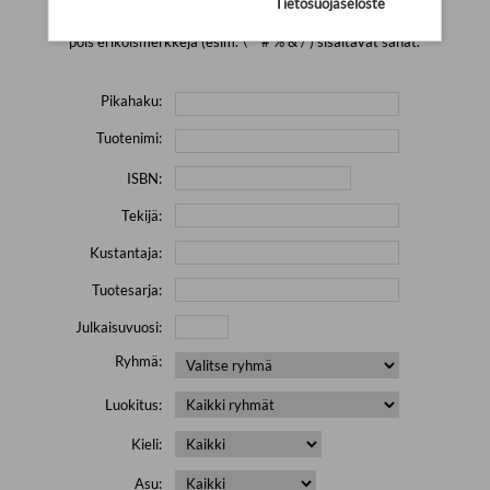
Tietosuojaseloste
Yritä hakea pienemmällä määrällä hakutekijöitä ja jätä
pois erikoismerkkejä (esim. \' " # % & / ) sisältävät sanat.
Pikahaku:
Tuotenimi:
ISBN:
Tekijä:
Kustantaja:
Tuotesarja:
Julkaisuvuosi:
Ryhmä:
Luokitus:
Kieli:
Asu: