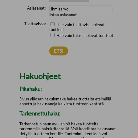
Asiasanat:
listaa asiasanat
Tilattavissa:
Hae vain tilattavissa olevat
tuotteet
Hae vain tulossa olevat tuotteet
Hakuohjeet
Pikahaku:
Sivun yläosan hakulomake hakee tuotteita etsimällä
annettuja hakusanoja kaikista tuotteen kentistä.
Tarkennettu haku:
Tarkennetun haun avulla voit hakea tuotteita
tarkemmilla hakukriteereillä. Voit kohdistaa hakusanat
tietyille tuotteen kentille. Tuotenimi -kentässä voi