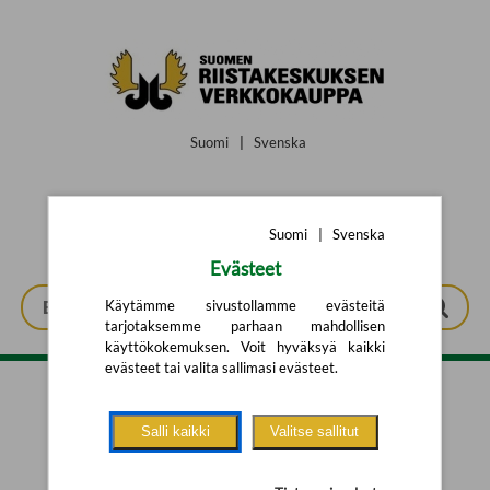
Siirry pääsisältöön
Suomi
|
Svenska
Suomi
|
Svenska
Evästeet
Käytämme sivustollamme evästeitä
tarjotaksemme parhaan mahdollisen
käyttökokemuksen. Voit hyväksyä kaikki
evästeet tai valita sallimasi evästeet.
Tarkennettu haku
Salli kaikki
Valitse sallitut
Yhtään tuotetta ei löytynyt.
Yritä uutta hakua alla olevalla
hakulomakkeella.