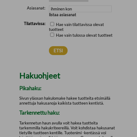
Asiasanat:
listaa asiasanat
Tilattavissa:
Hae vain tilattavissa olevat
tuotteet
Hae vain tulossa olevat tuotteet
Hakuohjeet
Pikahaku:
Sivun yläosan hakulomake hakee tuotteita etsimällä
annettuja hakusanoja kaikista tuotteen kentistä.
Tarkennettu haku:
Tarkennetun haun avulla voit hakea tuotteita
tarkemmilla hakukriteereillä. Voit kohdistaa hakusanat
tietyille tuotteen kentille. Tuotenimi -kentässä voi