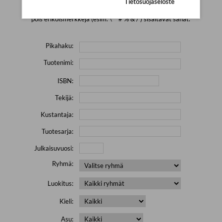
Tietosuojaseloste
Yritä hakea pienemmällä määrällä hakutekijöitä ja jätä
pois erikoismerkkejä (esim. \' " # % & / ) sisältävät sanat.
Pikahaku:
Tuotenimi:
ISBN:
Tekijä:
Kustantaja:
Tuotesarja:
Julkaisuvuosi:
Ryhmä:
Luokitus:
Kieli:
Asu: