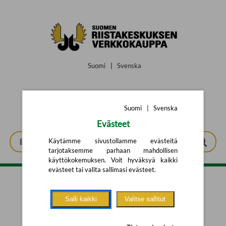
Siirry pääsisältöön
Suomi
|
Svenska
Suomi
|
Svenska
Evästeet
Käytämme sivustollamme evästeitä
tarjotaksemme parhaan mahdollisen
käyttökokemuksen. Voit hyväksyä kaikki
evästeet tai valita sallimasi evästeet.
Tarkennettu haku
Salli kaikki
Valitse sallitut
Yhtään tuotetta ei löytynyt.
Yritä uutta hakua alla olevalla
hakulomakkeella.