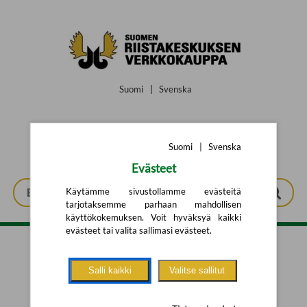
Siirry pääsisältöön
Suomi
|
Svenska
Suomi
|
Svenska
Evästeet
Käytämme sivustollamme evästeitä
tarjotaksemme parhaan mahdollisen
käyttökokemuksen. Voit hyväksyä kaikki
evästeet tai valita sallimasi evästeet.
Tarkennettu haku
Salli kaikki
Valitse sallitut
Yhtään tuotetta ei löytynyt.
Yritä uutta hakua alla olevalla
hakulomakkeella.