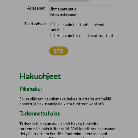
Asiasanat:
listaa asiasanat
Tilattavissa:
Hae vain tilattavissa olevat
tuotteet
Hae vain tulossa olevat tuotteet
Hakuohjeet
Pikahaku:
Sivun yläosan hakulomake hakee tuotteita etsimällä
annettuja hakusanoja kaikista tuotteen kentistä.
Tarkennettu haku:
Tarkennetun haun avulla voit hakea tuotteita
tarkemmilla hakukriteereillä. Voit kohdistaa hakusanat
tietyille tuotteen kentille. Tuotenimi -kentässä voi