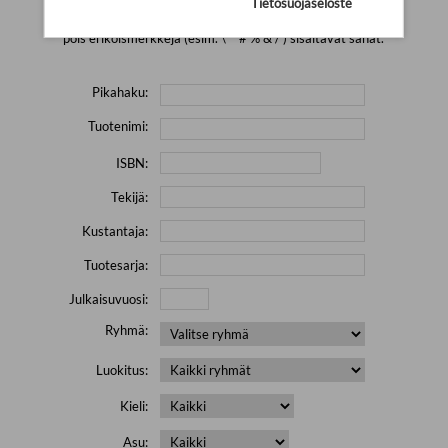
Tietosuojaseloste
Yritä hakea pienemmällä määrällä hakutekijöitä ja jätä
pois erikoismerkkejä (esim. \' " # % & / ) sisältävät sanat.
Pikahaku:
Tuotenimi:
ISBN:
Tekijä:
Kustantaja:
Tuotesarja:
Julkaisuvuosi:
Ryhmä:
Luokitus:
Kieli:
Asu: