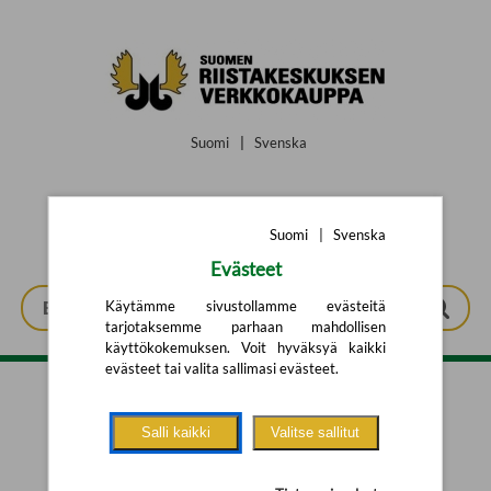
Siirry pääsisältöön
Suomi
|
Svenska
Suomi
|
Svenska
Evästeet
Käytämme sivustollamme evästeitä
tarjotaksemme parhaan mahdollisen
käyttökokemuksen. Voit hyväksyä kaikki
evästeet tai valita sallimasi evästeet.
Tarkennettu haku
Salli kaikki
Valitse sallitut
Yhtään tuotetta ei löytynyt.
Yritä uutta hakua alla olevalla
hakulomakkeella.