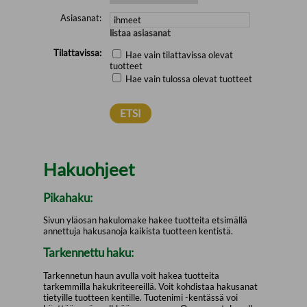
Asiasanat:
listaa asiasanat
Tilattavissa:
Hae vain tilattavissa olevat
tuotteet
Hae vain tulossa olevat tuotteet
Hakuohjeet
Pikahaku:
Sivun yläosan hakulomake hakee tuotteita etsimällä
annettuja hakusanoja kaikista tuotteen kentistä.
Tarkennettu haku:
Tarkennetun haun avulla voit hakea tuotteita
tarkemmilla hakukriteereillä. Voit kohdistaa hakusanat
tietyille tuotteen kentille. Tuotenimi -kentässä voi