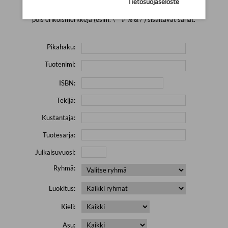
Tietosuojaseloste
Yritä hakea pienemmällä määrällä hakutekijöitä ja jätä
pois erikoismerkkejä (esim. \' " # % & / ) sisältävät sanat.
Pikahaku:
Tuotenimi:
ISBN:
Tekijä:
Kustantaja:
Tuotesarja:
Julkaisuvuosi:
Ryhmä:
Luokitus:
Kieli:
Asu: