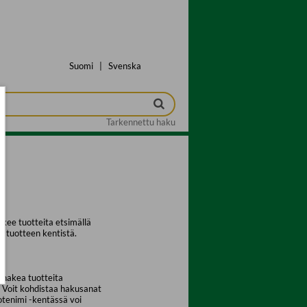
Suomi
|
Svenska
Tarkennettu haku
kee tuotteita etsimällä
a tuotteen kentistä.
 hakea tuotteita
. Voit kohdistaa hakusanat
uotenimi -kentässä voi