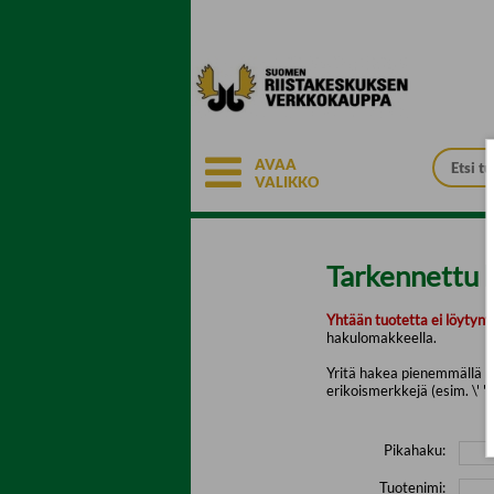
Siirry pääsisältöön
AVAA
VALIKKO
Tarkennettu 
Yhtään tuotetta ei löytyny
hakulomakkeella.
Yritä hakea pienemmällä mä
erikoismerkkejä (esim. \' " 
Pikahaku:
Tuotenimi: