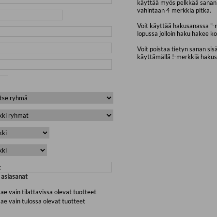
käyttää myös pelkkää sanan 
vähintään 4 merkkiä pitkä.
Voit käyttää hakusanassa "-
lopussa jolloin haku hakee ko
Voit poistaa tietyn sanan sis
käyttämällä !-merkkiä haku
a asiasanat
ae vain tilattavissa olevat tuotteet
ae vain tulossa olevat tuotteet