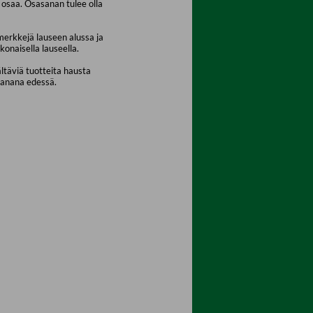
osaa. Osasanan tulee olla
merkkejä lauseen alussa ja
konaisella lauseella.
ältäviä tuotteita hausta
sanana edessä.