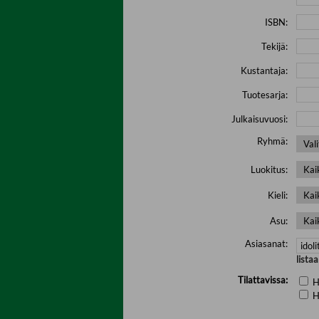
ISBN:
Tekijä:
Kustantaja:
Tuotesarja:
Julkaisuvuosi:
Ryhmä:
Luokitus:
Kieli:
Asu:
Asiasanat:
lista
Tilattavissa:
H
H