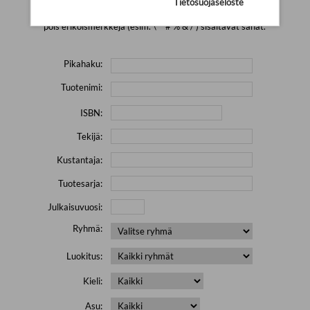
Tietosuojaseloste
Yritä hakea pienemmällä määrällä hakutekijöitä ja jätä
pois erikoismerkkejä (esim. \' " # % & / ) sisältävät sanat.
Pikahaku:
Tuotenimi:
ISBN:
Tekijä:
Kustantaja:
Tuotesarja:
Julkaisuvuosi:
Ryhmä:
Luokitus:
Kieli:
Asu: