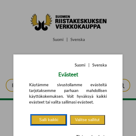
Siirry pääsisältöön
Suomi
|
Svenska
Suomi
|
Svenska
Evästeet
Käytämme sivustollamme evästeitä
tarjotaksemme parhaan mahdollisen
käyttökokemuksen. Voit hyväksyä kaikki
evästeet tai valita sallimasi evästeet.
Tarkennettu haku
Salli kaikki
Valitse sallitut
Yhtään tuotetta ei löytynyt.
Yritä uutta hakua alla olevalla
hakulomakkeella.