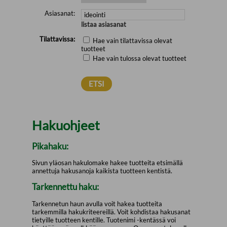
Asiasanat:
listaa asiasanat
Tilattavissa:
Hae vain tilattavissa olevat
tuotteet
Hae vain tulossa olevat tuotteet
Hakuohjeet
Pikahaku:
Sivun yläosan hakulomake hakee tuotteita etsimällä
annettuja hakusanoja kaikista tuotteen kentistä.
Tarkennettu haku:
Tarkennetun haun avulla voit hakea tuotteita
tarkemmilla hakukriteereillä. Voit kohdistaa hakusanat
tietyille tuotteen kentille. Tuotenimi -kentässä voi