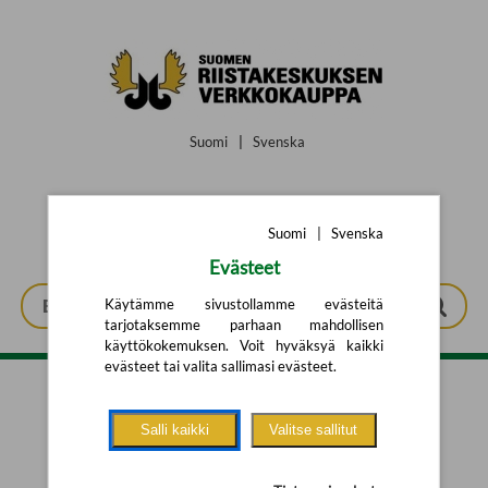
Siirry pääsisältöön
Suomi
|
Svenska
Suomi
|
Svenska
Evästeet
Käytämme sivustollamme evästeitä
tarjotaksemme parhaan mahdollisen
käyttökokemuksen. Voit hyväksyä kaikki
evästeet tai valita sallimasi evästeet.
Tarkennettu haku
Salli kaikki
Valitse sallitut
Yhtään tuotetta ei löytynyt.
Yritä uutta hakua alla olevalla
hakulomakkeella.