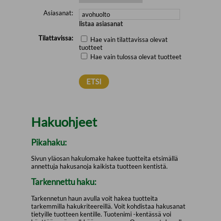
Asiasanat:
listaa asiasanat
Tilattavissa:
Hae vain tilattavissa olevat
tuotteet
Hae vain tulossa olevat tuotteet
Hakuohjeet
Pikahaku:
Sivun yläosan hakulomake hakee tuotteita etsimällä
annettuja hakusanoja kaikista tuotteen kentistä.
Tarkennettu haku:
Tarkennetun haun avulla voit hakea tuotteita
tarkemmilla hakukriteereillä. Voit kohdistaa hakusanat
tietyille tuotteen kentille. Tuotenimi -kentässä voi