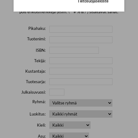
Tietosuojaseloste
Yritä hakea pienemmällä määrällä hakutekijöitä ja jätä
pois erikoismerkkejä (esim. \' " # % & / ) sisältävät sanat.
Pikahaku:
Tuotenimi:
ISBN:
Tekijä:
Kustantaja:
Tuotesarja:
Julkaisuvuosi:
Ryhmä:
Luokitus:
Kieli:
Asu: