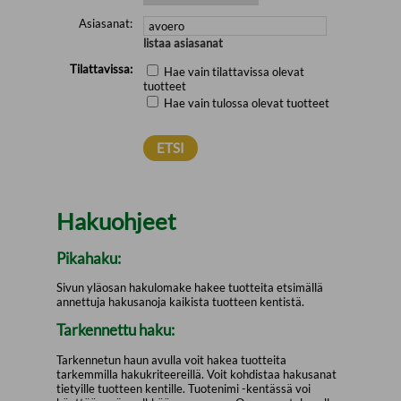
Asiasanat:
listaa asiasanat
Tilattavissa:
Hae vain tilattavissa olevat
tuotteet
Hae vain tulossa olevat tuotteet
Hakuohjeet
Pikahaku:
Sivun yläosan hakulomake hakee tuotteita etsimällä
annettuja hakusanoja kaikista tuotteen kentistä.
Tarkennettu haku:
Tarkennetun haun avulla voit hakea tuotteita
tarkemmilla hakukriteereillä. Voit kohdistaa hakusanat
tietyille tuotteen kentille. Tuotenimi -kentässä voi