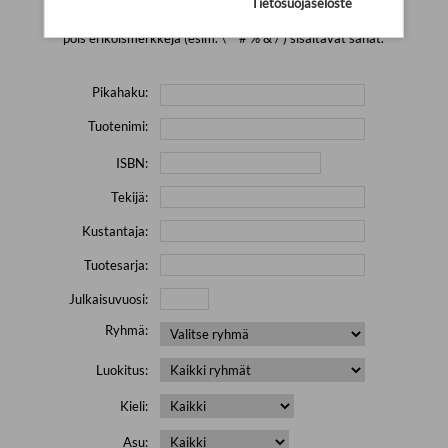
Tietosuojaseloste
Yritä hakea pienemmällä määrällä hakutekijöitä ja jätä
pois erikoismerkkejä (esim. \' " # % & / ) sisältävät sanat.
Pikahaku:
Tuotenimi:
ISBN:
Tekijä:
Kustantaja:
Tuotesarja:
Julkaisuvuosi:
Ryhmä:
Luokitus:
Kieli:
Asu: