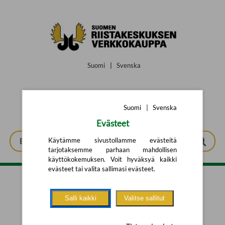
Siirry pääsisältöön
Suomi
|
Svenska
Suomi
|
Svenska
Evästeet
Käytämme sivustollamme evästeitä
tarjotaksemme parhaan mahdollisen
käyttökokemuksen. Voit hyväksyä kaikki
evästeet tai valita sallimasi evästeet.
Tarkennettu haku
Salli kaikki
Valitse sallitut
Yhtään tuotetta ei löytynyt.
Yritä uutta hakua alla olevalla
hakulomakkeella.