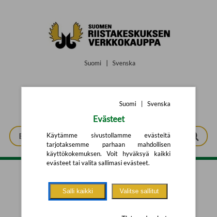
Siirry pääsisältöön
Suomi
|
Svenska
Suomi
|
Svenska
Evästeet
Käytämme sivustollamme evästeitä
tarjotaksemme parhaan mahdollisen
käyttökokemuksen. Voit hyväksyä kaikki
evästeet tai valita sallimasi evästeet.
Tarkennettu haku
Salli kaikki
Valitse sallitut
Yhtään tuotetta ei löytynyt.
Yritä uutta hakua alla olevalla
hakulomakkeella.