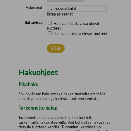
Asiasanat:
listaa asiasanat
Tilattavissa:
Hae vain tilattavissa olevat
tuotteet
Hae vain tulossa olevat tuotteet
Hakuohjeet
Pikahaku:
Sivun yläosan hakulomake hakee tuotteita etsimällä
annettuja hakusanoja kaikista tuotteen kentistä.
Tarkennettu haku:
Tarkennetun haun avulla voit hakea tuotteita
tarkemmilla hakukriteereillä. Voit kohdistaa hakusanat
tietyille tuotteen kentille. Tuotenimi -kentässä voi