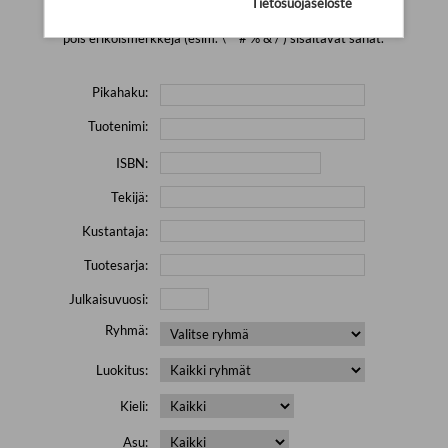
Tietosuojaseloste
Yritä hakea pienemmällä määrällä hakutekijöitä ja jätä
pois erikoismerkkejä (esim. \' " # % & / ) sisältävät sanat.
Pikahaku:
Tuotenimi:
ISBN:
Tekijä:
Kustantaja:
Tuotesarja:
Julkaisuvuosi:
Ryhmä:
Luokitus:
Kieli:
Asu: