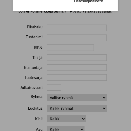
Tietosuojaseloste
Yritä hakea pienemmällä määrällä hakutekijöitä ja jätä
pois erikoismerkkejä (esim. \' " # % & / ) sisältävät sanat.
Pikahaku:
Tuotenimi:
ISBN:
Tekijä:
Kustantaja:
Tuotesarja:
Julkaisuvuosi:
Ryhmä:
Luokitus:
Kieli:
Asu: