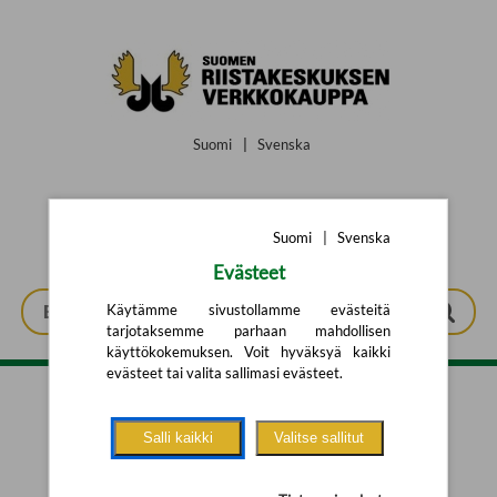
Siirry pääsisältöön
Suomi
|
Svenska
Suomi
|
Svenska
Evästeet
Käytämme sivustollamme evästeitä
tarjotaksemme parhaan mahdollisen
käyttökokemuksen. Voit hyväksyä kaikki
evästeet tai valita sallimasi evästeet.
Tarkennettu haku
Salli kaikki
Valitse sallitut
Yhtään tuotetta ei löytynyt.
Yritä uutta hakua alla olevalla
hakulomakkeella.