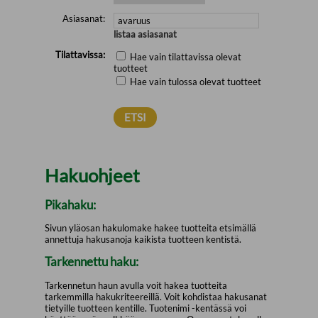
Asiasanat:
listaa asiasanat
Tilattavissa:
Hae vain tilattavissa olevat
tuotteet
Hae vain tulossa olevat tuotteet
Hakuohjeet
Pikahaku:
Sivun yläosan hakulomake hakee tuotteita etsimällä
annettuja hakusanoja kaikista tuotteen kentistä.
Tarkennettu haku:
Tarkennetun haun avulla voit hakea tuotteita
tarkemmilla hakukriteereillä. Voit kohdistaa hakusanat
tietyille tuotteen kentille. Tuotenimi -kentässä voi