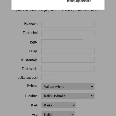
Tietosuojaseloste
Yritä hakea pienemmällä määrällä hakutekijöitä ja jätä
pois erikoismerkkejä (esim. \' " # % & / ) sisältävät sanat.
Pikahaku:
Tuotenimi:
ISBN:
Tekijä:
Kustantaja:
Tuotesarja:
Julkaisuvuosi:
Ryhmä:
Luokitus:
Kieli:
Asu: