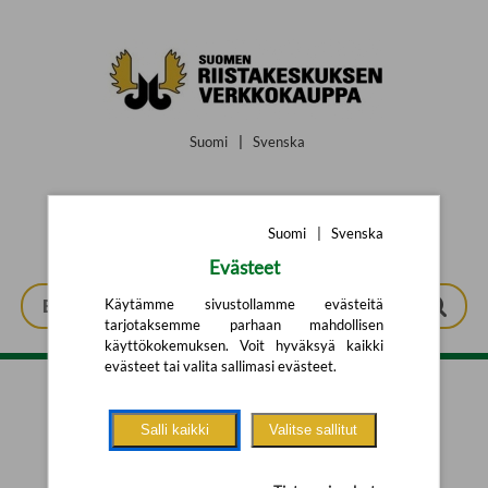
Siirry pääsisältöön
Suomi
|
Svenska
Suomi
|
Svenska
Evästeet
Käytämme sivustollamme evästeitä
tarjotaksemme parhaan mahdollisen
käyttökokemuksen. Voit hyväksyä kaikki
evästeet tai valita sallimasi evästeet.
Tarkennettu haku
Salli kaikki
Valitse sallitut
Yhtään tuotetta ei löytynyt.
Yritä uutta hakua alla olevalla
hakulomakkeella.