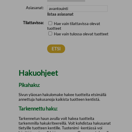
Asiasanat:
listaa asiasanat
Tilattavissa:
Hae vain tilattavissa olevat
tuotteet
Hae vain tulossa olevat tuotteet
Hakuohjeet
Pikahaku:
Sivun yläosan hakulomake hakee tuotteita etsimällä
annettuja hakusanoja kaikista tuotteen kentistä.
Tarkennettu haku:
Tarkennetun haun avulla voit hakea tuotteita
tarkemmilla hakukriteereillä. Voit kohdistaa hakusanat
tietyille tuotteen kentille. Tuotenimi -kentässä voi