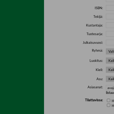
ISBN:
Tekijä:
Kustantaja:
Tuotesarja:
Julkaisuvuosi:
Ryhmä:
Luokitus:
Kieli:
Asu:
Asiasanat:
lista
Tilattavissa:
H
H