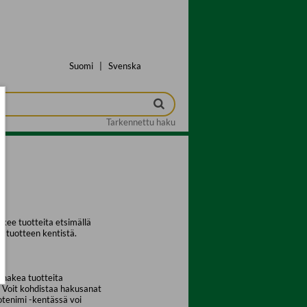
Suomi
|
Svenska
Tarkennettu haku
kee tuotteita etsimällä
a tuotteen kentistä.
 hakea tuotteita
. Voit kohdistaa hakusanat
uotenimi -kentässä voi