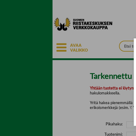
Siirry pääsisältöön
AVAA
VALIKKO
Tarkennettu 
Yhtään tuotetta ei löytyny
hakulomakkeella.
Yritä hakea pienemmällä mä
erikoismerkkejä (esim. \' " 
Pikahaku:
Tuotenimi: