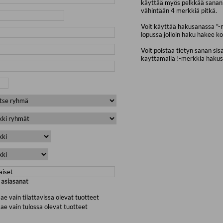
käyttää myös pelkkää sanan 
vähintään 4 merkkiä pitkä.
Voit käyttää hakusanassa "-
lopussa jolloin haku hakee ko
Voit poistaa tietyn sanan sis
käyttämällä !-merkkiä haku
a asiasanat
ae vain tilattavissa olevat tuotteet
ae vain tulossa olevat tuotteet