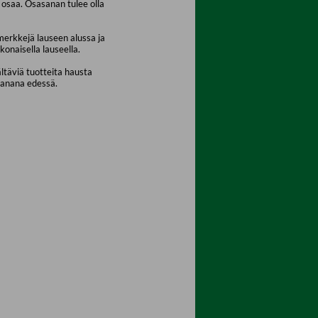
osaa. Osasanan tulee olla
merkkejä lauseen alussa ja
konaisella lauseella.
ältäviä tuotteita hausta
sanana edessä.