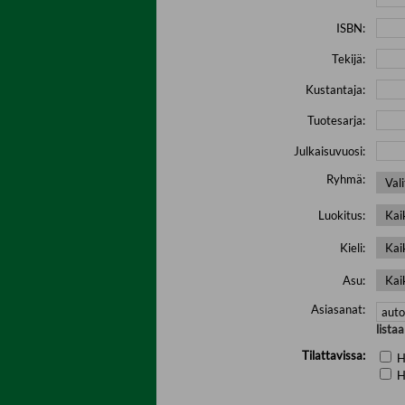
ISBN:
Tekijä:
Kustantaja:
Tuotesarja:
Julkaisuvuosi:
Ryhmä:
Luokitus:
Kieli:
Asu:
Asiasanat:
lista
Tilattavissa:
H
H