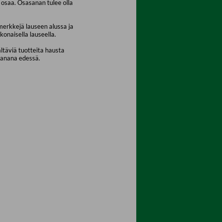
osaa. Osasanan tulee olla
merkkejä lauseen alussa ja
konaisella lauseella.
ältäviä tuotteita hausta
sanana edessä.