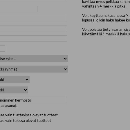
käyttää myös pelkkää sanan 
vähintään 4 merkkiä pitkä.
Voit käyttää hakusanassa "-
lopussa jolloin haku hakee ko
Voit poistaa tietyn sanan sis
käyttämällä !-merkkiä haku
a asiasanat
ae vain tilattavissa olevat tuotteet
ae vain tulossa olevat tuotteet