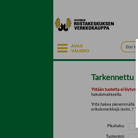
Siirry pääsisältöön
AVAA
VALIKKO
Tarkennettu 
Yhtään tuotetta ei löytyny
hakulomakkeella.
Yritä hakea pienemmällä mä
erikoismerkkejä (esim. \' " 
Pikahaku:
Tuotenimi: