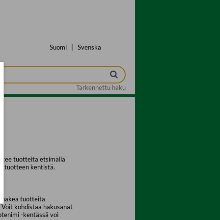
Suomi
|
Svenska
Tarkennettu haku
kee tuotteita etsimällä
a tuotteen kentistä.
 hakea tuotteita
. Voit kohdistaa hakusanat
uotenimi -kentässä voi