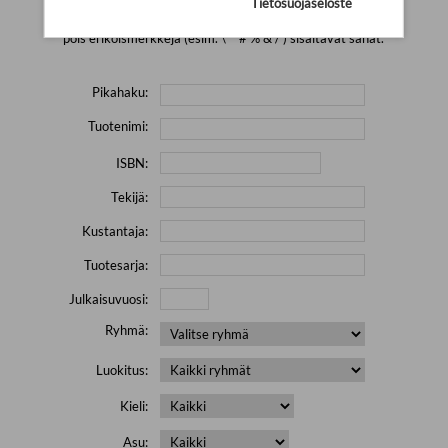
Tietosuojaseloste
Yritä hakea pienemmällä määrällä hakutekijöitä ja jätä
pois erikoismerkkejä (esim. \' " # % & / ) sisältävät sanat.
Pikahaku:
Tuotenimi:
ISBN:
Tekijä:
Kustantaja:
Tuotesarja:
Julkaisuvuosi:
Ryhmä:
Luokitus:
Kieli:
Asu: