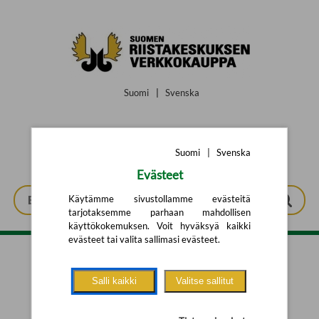
Siirry pääsisältöön
Suomi
|
Svenska
Suomi
|
Svenska
Evästeet
Käytämme sivustollamme evästeitä
tarjotaksemme parhaan mahdollisen
käyttökokemuksen. Voit hyväksyä kaikki
evästeet tai valita sallimasi evästeet.
Tarkennettu haku
Salli kaikki
Valitse sallitut
Yhtään tuotetta ei löytynyt.
Yritä uutta hakua alla olevalla
hakulomakkeella.