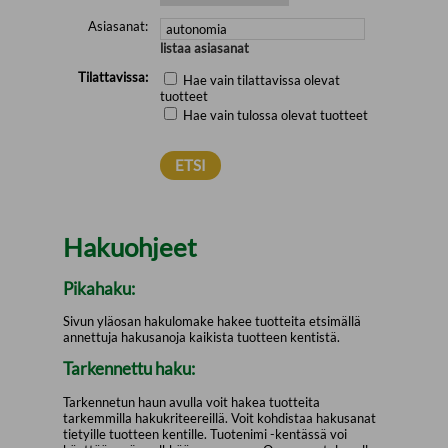
Asiasanat:
listaa asiasanat
Tilattavissa:
Hae vain tilattavissa olevat
tuotteet
Hae vain tulossa olevat tuotteet
Hakuohjeet
Pikahaku:
Sivun yläosan hakulomake hakee tuotteita etsimällä
annettuja hakusanoja kaikista tuotteen kentistä.
Tarkennettu haku:
Tarkennetun haun avulla voit hakea tuotteita
tarkemmilla hakukriteereillä. Voit kohdistaa hakusanat
tietyille tuotteen kentille. Tuotenimi -kentässä voi