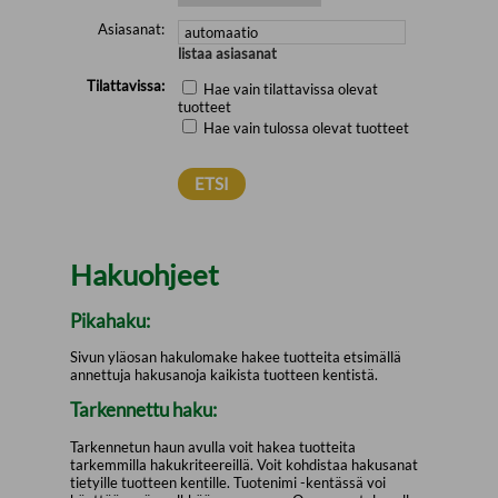
Asiasanat:
listaa asiasanat
Tilattavissa:
Hae vain tilattavissa olevat
tuotteet
Hae vain tulossa olevat tuotteet
Hakuohjeet
Pikahaku:
Sivun yläosan hakulomake hakee tuotteita etsimällä
annettuja hakusanoja kaikista tuotteen kentistä.
Tarkennettu haku:
Tarkennetun haun avulla voit hakea tuotteita
tarkemmilla hakukriteereillä. Voit kohdistaa hakusanat
tietyille tuotteen kentille. Tuotenimi -kentässä voi