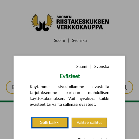
Siirry pääsisältöön
Suomi
|
Svenska
Suomi
|
Svenska
Evästeet
Käytämme sivustollamme evästeitä
tarjotaksemme parhaan mahdollisen
käyttökokemuksen. Voit hyväksyä kaikki
evästeet tai valita sallimasi evästeet.
Tarkennettu haku
Salli kaikki
Valitse sallitut
Yhtään tuotetta ei löytynyt.
Yritä uutta hakua alla olevalla
hakulomakkeella.