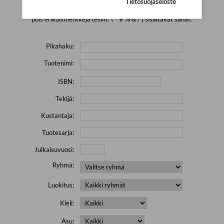
Tietosuojaseloste
Yritä hakea pienemmällä määrällä hakutekijöitä ja jätä
pois erikoismerkkejä (esim. \' " # % & / ) sisältävät sanat.
Pikahaku:
Tuotenimi:
ISBN:
Tekijä:
Kustantaja:
Tuotesarja:
Julkaisuvuosi:
Ryhmä:
Luokitus:
Kieli:
Asu: