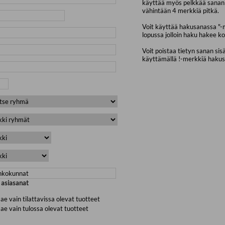
käyttää myös pelkkää sanan 
vähintään 4 merkkiä pitkä.
Voit käyttää hakusanassa "-
lopussa jolloin haku hakee ko
Voit poistaa tietyn sanan sis
käyttämällä !-merkkiä haku
a asiasanat
ae vain tilattavissa olevat tuotteet
ae vain tulossa olevat tuotteet