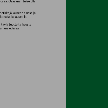
osaa. Osasanan tulee olla
merkkejä lauseen alussa ja
konaisella lauseella.
ältäviä tuotteita hausta
sanana edessä.