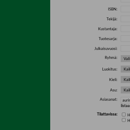
ISBN:
Tekijä:
Kustantaja:
Tuotesarja:
Julkaisuvuosi:
Ryhmä:
Luokitus:
Kieli:
Asu:
Asiasanat:
lista
Tilattavissa:
H
H