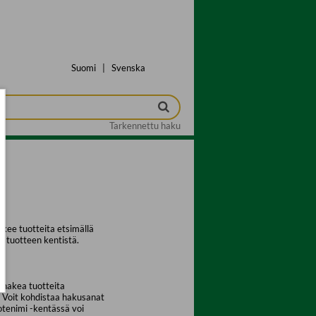
Suomi
|
Svenska
Tarkennettu haku
kee tuotteita etsimällä
a tuotteen kentistä.
 hakea tuotteita
. Voit kohdistaa hakusanat
uotenimi -kentässä voi