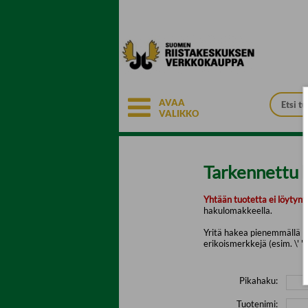
Siirry pääsisältöön
AVAA
VALIKKO
Tarkennettu 
Yhtään tuotetta ei löytyny
hakulomakkeella.
Yritä hakea pienemmällä mä
erikoismerkkejä (esim. \' " 
Pikahaku:
Tuotenimi: