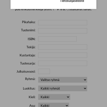
Tietosuojaseloste
Yritä hakea pienemmällä määrällä hakutekijöitä ja jätä
pois erikoismerkkejä (esim. \' " # % & / ) sisältävät sanat.
Pikahaku:
Tuotenimi:
ISBN:
Tekijä:
Kustantaja:
Tuotesarja:
Julkaisuvuosi:
Ryhmä:
Luokitus:
Kieli:
Asu: