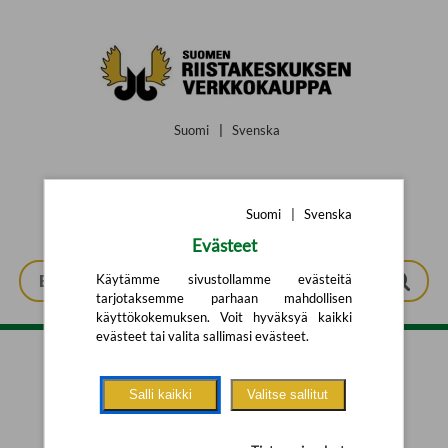
Siirry pääsisältöön
Suomi
|
Svenska
Suomi
|
Svenska
Evästeet
Käytämme sivustollamme evästeitä
tarjotaksemme parhaan mahdollisen
käyttökokemuksen. Voit hyväksyä kaikki
evästeet tai valita sallimasi evästeet.
Tarkennettu haku
Salli kaikki
Valitse sallitut
Yhtään tuotetta ei löytynyt.
Yritä uutta hakua alla olevalla
hakulomakkeella.