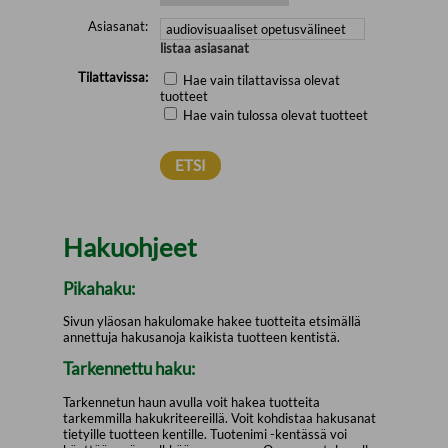
Asiasanat:
listaa asiasanat
Tilattavissa:
Hae vain tilattavissa olevat
tuotteet
Hae vain tulossa olevat tuotteet
Hakuohjeet
Pikahaku:
Sivun yläosan hakulomake hakee tuotteita etsimällä
annettuja hakusanoja kaikista tuotteen kentistä.
Tarkennettu haku:
Tarkennetun haun avulla voit hakea tuotteita
tarkemmilla hakukriteereillä. Voit kohdistaa hakusanat
tietyille tuotteen kentille. Tuotenimi -kentässä voi