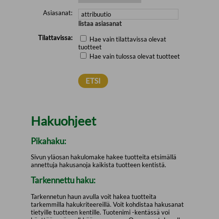
Asiasanat:
listaa asiasanat
Tilattavissa:
Hae vain tilattavissa olevat
tuotteet
Hae vain tulossa olevat tuotteet
Hakuohjeet
Pikahaku:
Sivun yläosan hakulomake hakee tuotteita etsimällä
annettuja hakusanoja kaikista tuotteen kentistä.
Tarkennettu haku:
Tarkennetun haun avulla voit hakea tuotteita
tarkemmilla hakukriteereillä. Voit kohdistaa hakusanat
tietyille tuotteen kentille. Tuotenimi -kentässä voi