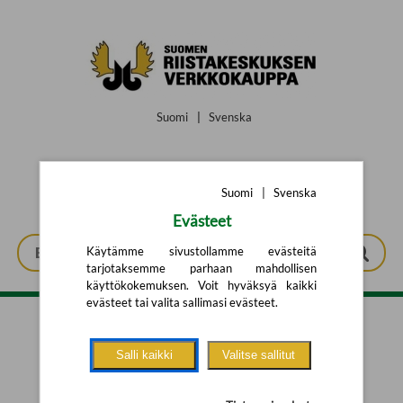
Siirry pääsisältöön
Suomi
|
Svenska
Suomi
|
Svenska
Evästeet
Käytämme sivustollamme evästeitä
tarjotaksemme parhaan mahdollisen
käyttökokemuksen. Voit hyväksyä kaikki
evästeet tai valita sallimasi evästeet.
Tarkennettu haku
Salli kaikki
Valitse sallitut
Yhtään tuotetta ei löytynyt.
Yritä uutta hakua alla olevalla
hakulomakkeella.