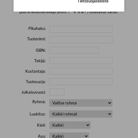
Tietosuojaseloste
Yritä hakea pienemmällä määrällä hakutekijöitä ja jätä
pois erikoismerkkejä (esim. \' " # % & / ) sisältävät sanat.
Pikahaku:
Tuotenimi:
ISBN:
Tekijä:
Kustantaja:
Tuotesarja:
Julkaisuvuosi:
Ryhmä:
Luokitus:
Kieli:
Asu: