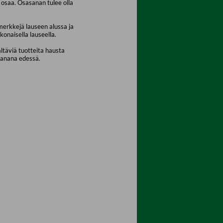
osaa. Osasanan tulee olla
merkkejä lauseen alussa ja
konaisella lauseella.
ältäviä tuotteita hausta
sanana edessä.