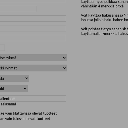
käyttää myös pelkkää sanan 
vähintään 4 merkkiä pitkä.
Voit käyttää hakusanassa "-
lopussa jolloin haku hakee ko
Voit poistaa tietyn sanan sis
käyttämällä !-merkkiä haku
a asiasanat
ae vain tilattavissa olevat tuotteet
ae vain tulossa olevat tuotteet