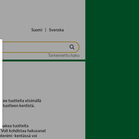
Suomi
|
Svenska
Tarkennettu haku
kee tuotteita etsimällä
a tuotteen kentistä.
 hakea tuotteita
. Voit kohdistaa hakusanat
uotenimi -kentässä voi