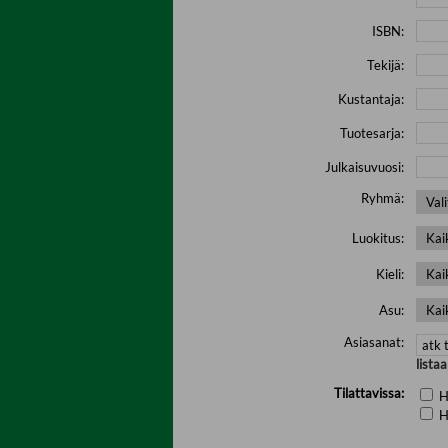
ISBN:
Tekijä:
Kustantaja:
Tuotesarja:
Julkaisuvuosi:
Ryhmä:
Luokitus:
Kieli:
Asu:
Asiasanat:
lista
Tilattavissa:
H
H