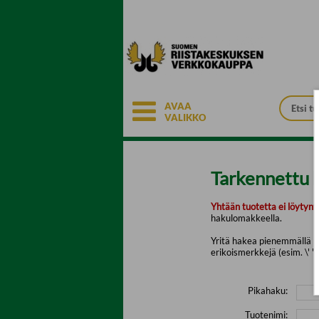
Siirry pääsisältöön
AVAA
VALIKKO
Tarkennettu 
Yhtään tuotetta ei löytyny
hakulomakkeella.
Yritä hakea pienemmällä mä
erikoismerkkejä (esim. \' " 
Pikahaku:
Tuotenimi: