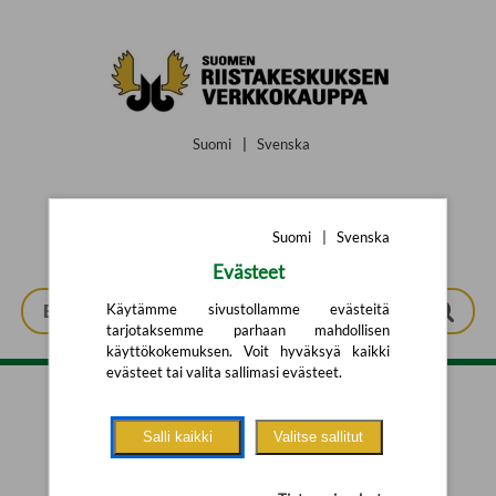
Siirry pääsisältöön
Suomi
|
Svenska
Suomi
|
Svenska
Evästeet
Käytämme sivustollamme evästeitä
tarjotaksemme parhaan mahdollisen
käyttökokemuksen. Voit hyväksyä kaikki
evästeet tai valita sallimasi evästeet.
Tarkennettu haku
Salli kaikki
Valitse sallitut
Yhtään tuotetta ei löytynyt.
Yritä uutta hakua alla olevalla
hakulomakkeella.