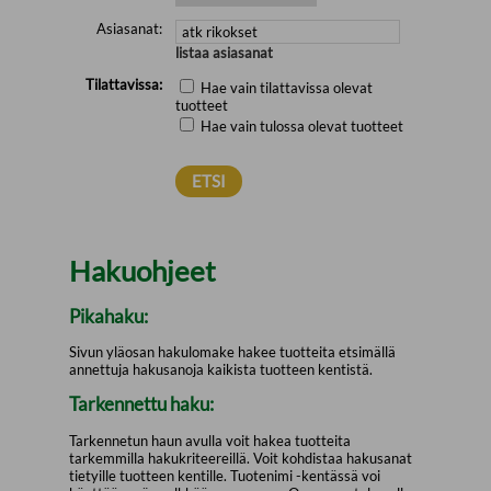
Asiasanat:
listaa asiasanat
Tilattavissa:
Hae vain tilattavissa olevat
tuotteet
Hae vain tulossa olevat tuotteet
Hakuohjeet
Pikahaku:
Sivun yläosan hakulomake hakee tuotteita etsimällä
annettuja hakusanoja kaikista tuotteen kentistä.
Tarkennettu haku:
Tarkennetun haun avulla voit hakea tuotteita
tarkemmilla hakukriteereillä. Voit kohdistaa hakusanat
tietyille tuotteen kentille. Tuotenimi -kentässä voi