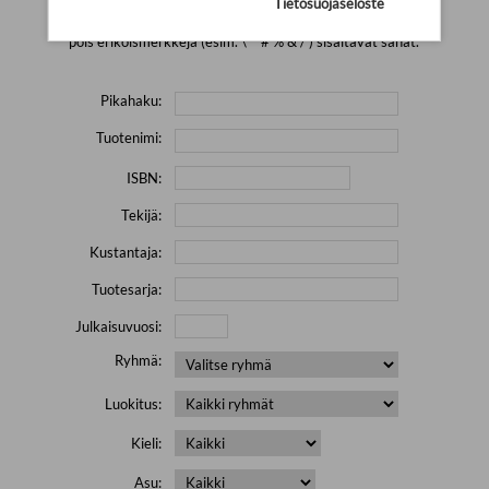
Tietosuojaseloste
Yritä hakea pienemmällä määrällä hakutekijöitä ja jätä
pois erikoismerkkejä (esim. \' " # % & / ) sisältävät sanat.
Pikahaku:
Tuotenimi:
ISBN:
Tekijä:
Kustantaja:
Tuotesarja:
Julkaisuvuosi:
Ryhmä:
Luokitus:
Kieli:
Asu: