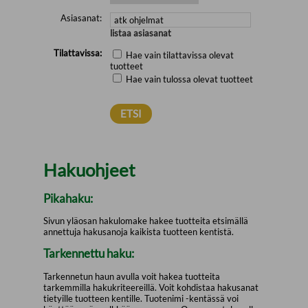
Asiasanat:
listaa asiasanat
Tilattavissa:
Hae vain tilattavissa olevat
tuotteet
Hae vain tulossa olevat tuotteet
Hakuohjeet
Pikahaku:
Sivun yläosan hakulomake hakee tuotteita etsimällä
annettuja hakusanoja kaikista tuotteen kentistä.
Tarkennettu haku:
Tarkennetun haun avulla voit hakea tuotteita
tarkemmilla hakukriteereillä. Voit kohdistaa hakusanat
tietyille tuotteen kentille. Tuotenimi -kentässä voi