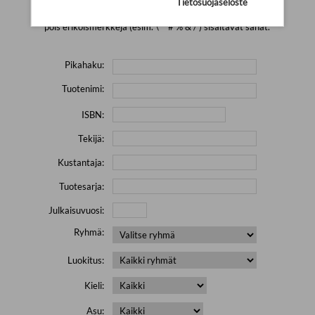
Tietosuojaseloste
Yritä hakea pienemmällä määrällä hakutekijöitä ja jätä
pois erikoismerkkejä (esim. \' " # % & / ) sisältävät sanat.
Pikahaku:
Tuotenimi:
ISBN:
Tekijä:
Kustantaja:
Tuotesarja:
Julkaisuvuosi:
Ryhmä:
Luokitus:
Kieli:
Asu: