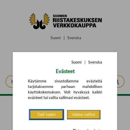
Siirry pääsisältöön
Suomi
|
Svenska
Suomi
|
Svenska
Evästeet
Käytämme sivustollamme evästeitä
tarjotaksemme parhaan mahdollisen
käyttökokemuksen. Voit hyväksyä kaikki
evästeet tai valita sallimasi evästeet.
Tarkennettu haku
Salli kaikki
Valitse sallitut
Yhtään tuotetta ei löytynyt.
Yritä uutta hakua alla olevalla
hakulomakkeella.