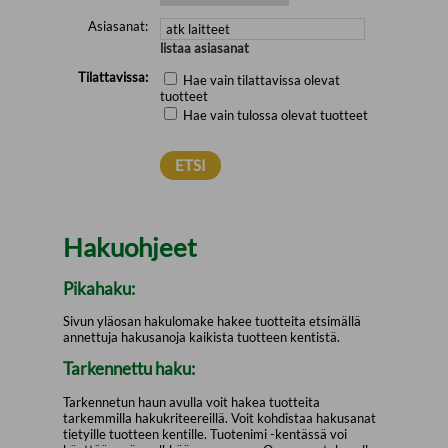
Asiasanat:
listaa asiasanat
Tilattavissa:
Hae vain tilattavissa olevat
tuotteet
Hae vain tulossa olevat tuotteet
Hakuohjeet
Pikahaku:
Sivun yläosan hakulomake hakee tuotteita etsimällä
annettuja hakusanoja kaikista tuotteen kentistä.
Tarkennettu haku:
Tarkennetun haun avulla voit hakea tuotteita
tarkemmilla hakukriteereillä. Voit kohdistaa hakusanat
tietyille tuotteen kentille. Tuotenimi -kentässä voi