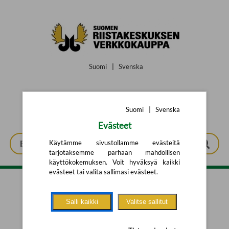
Siirry pääsisältöön
Suomi
|
Svenska
Suomi
|
Svenska
Evästeet
Käytämme sivustollamme evästeitä
tarjotaksemme parhaan mahdollisen
käyttökokemuksen. Voit hyväksyä kaikki
evästeet tai valita sallimasi evästeet.
Tarkennettu haku
Salli kaikki
Valitse sallitut
Yhtään tuotetta ei löytynyt.
Yritä uutta hakua alla olevalla
hakulomakkeella.