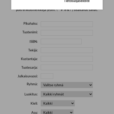
Tietosuojaseloste
Yritä hakea pienemmällä määrällä hakutekijöitä ja jätä
pois erikoismerkkejä (esim. \' " # % & / ) sisältävät sanat.
Pikahaku:
Tuotenimi:
ISBN:
Tekijä:
Kustantaja:
Tuotesarja:
Julkaisuvuosi:
Ryhmä:
Luokitus:
Kieli:
Asu: