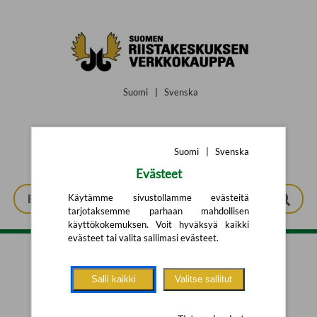
Siirry pääsisältöön
Suomi
|
Svenska
Suomi
|
Svenska
Evästeet
Käytämme sivustollamme evästeitä
tarjotaksemme parhaan mahdollisen
käyttökokemuksen. Voit hyväksyä kaikki
evästeet tai valita sallimasi evästeet.
Tarkennettu haku
Salli kaikki
Valitse sallitut
Yhtään tuotetta ei löytynyt.
Yritä uutta hakua alla olevalla
hakulomakkeella.