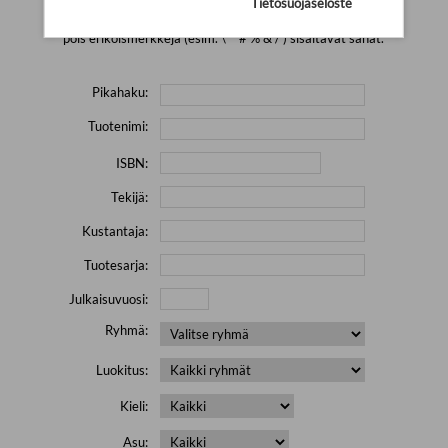
Tietosuojaseloste
Yritä hakea pienemmällä määrällä hakutekijöitä ja jätä
pois erikoismerkkejä (esim. \' " # % & / ) sisältävät sanat.
Pikahaku:
Tuotenimi:
ISBN:
Tekijä:
Kustantaja:
Tuotesarja:
Julkaisuvuosi:
Ryhmä:
Luokitus:
Kieli:
Asu: