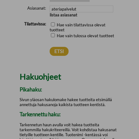
Asiasanat:
listaa asiasanat
Tilattavissa:
Hae vain tilattavissa olevat
tuotteet
Hae vain tulossa olevat tuotteet
Hakuohjeet
Pikahaku:
Sivun yläosan hakulomake hakee tuotteita etsimällä
annettuja hakusanoja kaikista tuotteen kentistä.
Tarkennettu haku:
Tarkennetun haun avulla voit hakea tuotteita
tarkemmilla hakukriteereillä. Voit kohdistaa hakusanat
tietyille tuotteen kentille. Tuotenimi -kentässä voi