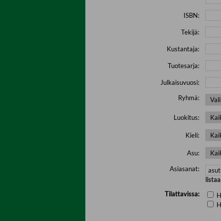
ISBN:
Tekijä:
Kustantaja:
Tuotesarja:
Julkaisuvuosi:
Ryhmä:
Luokitus:
Kieli:
Asu:
Asiasanat:
lista
Tilattavissa:
H
H