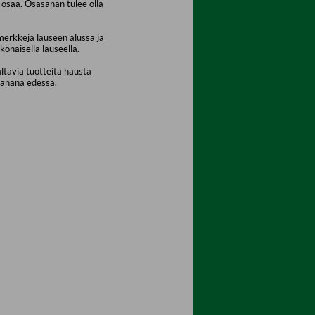
osaa. Osasanan tulee olla
merkkejä lauseen alussa ja
konaisella lauseella.
ältäviä tuotteita hausta
sanana edessä.