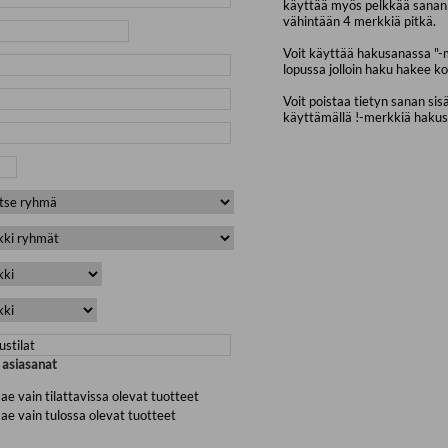
käyttää myös pelkkää sanan 
vähintään 4 merkkiä pitkä.
Voit käyttää hakusanassa "-
lopussa jolloin haku hakee ko
Voit poistaa tietyn sanan sis
käyttämällä !-merkkiä haku
a asiasanat
ae vain tilattavissa olevat tuotteet
ae vain tulossa olevat tuotteet