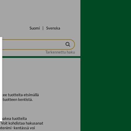
Suomi
|
Svenska
Tarkennettu haku
kee tuotteita etsimällä
a tuotteen kentistä.
 hakea tuotteita
. Voit kohdistaa hakusanat
uotenimi -kentässä voi