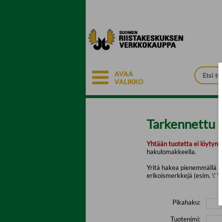
Siirry pääsisältöön
AVAA
VALIKKO
Tarkennettu 
Yhtään tuotetta ei löytyny
hakulomakkeella.
Yritä hakea pienemmällä mä
erikoismerkkejä (esim. \' " 
Pikahaku:
Tuotenimi: