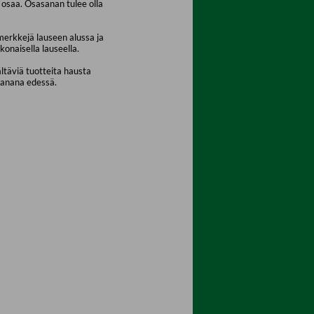
osaa. Osasanan tulee olla
merkkejä lauseen alussa ja
konaisella lauseella.
ältäviä tuotteita hausta
sanana edessä.