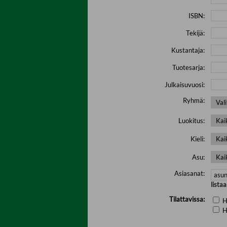
ISBN:
Tekijä:
Kustantaja:
Tuotesarja:
Julkaisuvuosi:
Ryhmä:
Luokitus:
Kieli:
Asu:
Asiasanat:
lista
Tilattavissa:
H
H