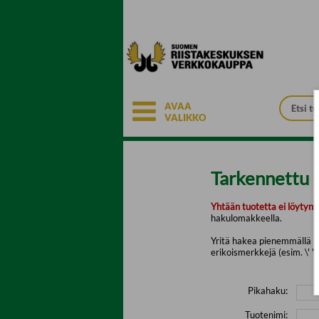
Siirry pääsisältöön
AVAA
VALIKKO
Tarkennettu 
Yhtään tuotetta ei löytyny
hakulomakkeella.
Yritä hakea pienemmällä mä
erikoismerkkejä (esim. \' " 
Pikahaku:
Tuotenimi: