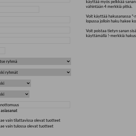
käyttää myös pelkkää sanan 
vähintään 4 merkkiä pitkä.
Voit käyttää hakusanassa "-
lopussa jolloin haku hakee ko
Voit poistaa tietyn sanan sis
käyttämällä !-merkkiä haku
a asiasanat
ae vain tilattavissa olevat tuotteet
ae vain tulossa olevat tuotteet