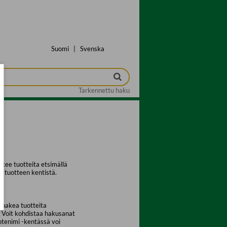
Suomi
|
Svenska
Tarkennettu haku
kee tuotteita etsimällä
a tuotteen kentistä.
 hakea tuotteita
. Voit kohdistaa hakusanat
uotenimi -kentässä voi