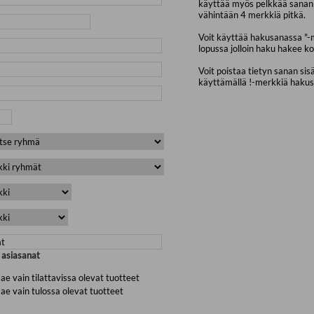
käyttää myös pelkkää sanan 
vähintään 4 merkkiä pitkä.
Voit käyttää hakusanassa "-
lopussa jolloin haku hakee ko
Voit poistaa tietyn sanan sis
käyttämällä !-merkkiä haku
a asiasanat
ae vain tilattavissa olevat tuotteet
ae vain tulossa olevat tuotteet