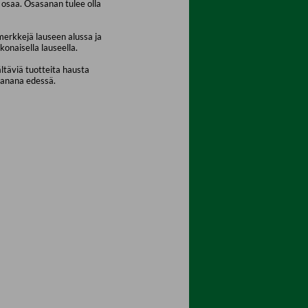
osaa. Osasanan tulee olla
merkkejä lauseen alussa ja
konaisella lauseella.
ältäviä tuotteita hausta
sanana edessä.