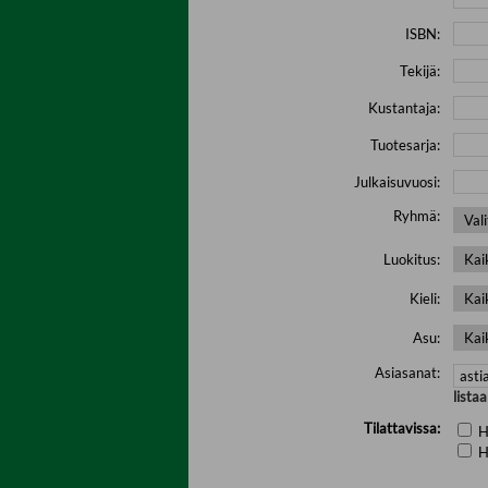
ISBN:
Tekijä:
Kustantaja:
Tuotesarja:
Julkaisuvuosi:
Ryhmä:
Luokitus:
Kieli:
Asu:
Asiasanat:
lista
Tilattavissa:
H
H