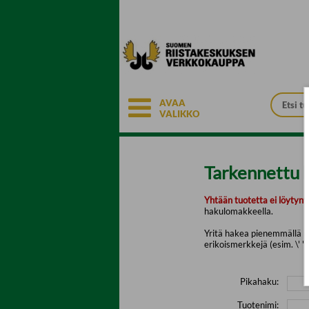
Siirry pääsisältöön
AVAA
VALIKKO
Tarkennettu 
Yhtään tuotetta ei löytyny
hakulomakkeella.
Yritä hakea pienemmällä mä
erikoismerkkejä (esim. \' " 
Pikahaku:
Tuotenimi: