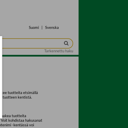
Suomi
|
Svenska
Tarkennettu haku
kee tuotteita etsimällä
a tuotteen kentistä.
 hakea tuotteita
. Voit kohdistaa hakusanat
uotenimi -kentässä voi