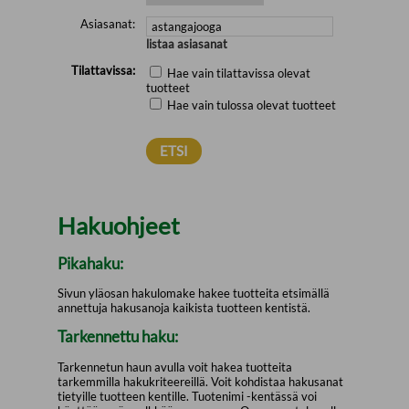
Asiasanat:
listaa asiasanat
Tilattavissa:
Hae vain tilattavissa olevat
tuotteet
Hae vain tulossa olevat tuotteet
Hakuohjeet
Pikahaku:
Sivun yläosan hakulomake hakee tuotteita etsimällä
annettuja hakusanoja kaikista tuotteen kentistä.
Tarkennettu haku:
Tarkennetun haun avulla voit hakea tuotteita
tarkemmilla hakukriteereillä. Voit kohdistaa hakusanat
tietyille tuotteen kentille. Tuotenimi -kentässä voi