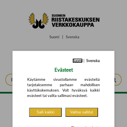
Siirry pääsisältöön
Suomi
|
Svenska
Suomi
|
Svenska
Evästeet
Käytämme sivustollamme evästeitä
tarjotaksemme parhaan mahdollisen
käyttökokemuksen. Voit hyväksyä kaikki
evästeet tai valita sallimasi evästeet.
Tarkennettu haku
Salli kaikki
Valitse sallitut
Yhtään tuotetta ei löytynyt.
Yritä uutta hakua alla olevalla
hakulomakkeella.