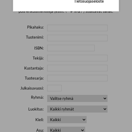
Tietosuojaseloste
Yritä hakea pienemmällä määrällä hakutekijöitä ja jätä
pois erikoismerkkejä (esim. \' " # % & / ) sisältävät sanat.
Pikahaku:
Tuotenimi:
ISBN:
Tekijä:
Kustantaja:
Tuotesarja:
Julkaisuvuosi:
Ryhmä:
Luokitus:
Kieli:
Asu: