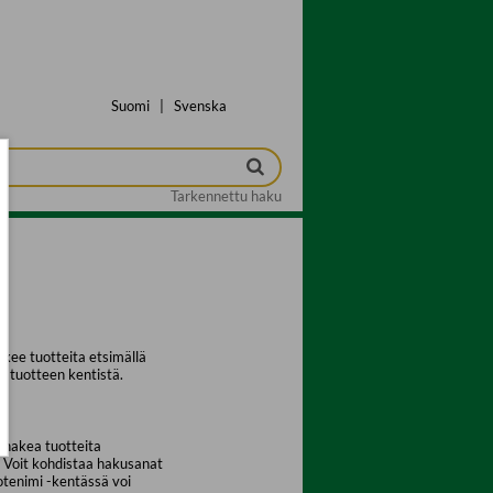
Suomi
|
Svenska
Tarkennettu haku
kee tuotteita etsimällä
a tuotteen kentistä.
 hakea tuotteita
. Voit kohdistaa hakusanat
uotenimi -kentässä voi