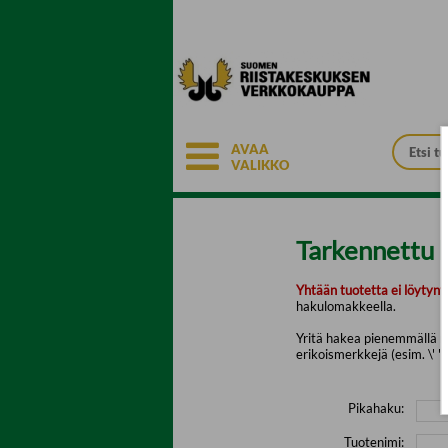
Siirry pääsisältöön
AVAA
VALIKKO
Tarkennettu 
Yhtään tuotetta ei löytyny
hakulomakkeella.
Yritä hakea pienemmällä mä
erikoismerkkejä (esim. \' " 
Pikahaku:
Tuotenimi: