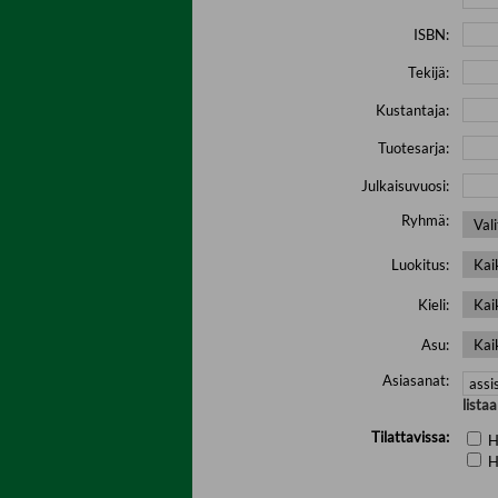
ISBN:
Tekijä:
Kustantaja:
Tuotesarja:
Julkaisuvuosi:
Ryhmä:
Luokitus:
Kieli:
Asu:
Asiasanat:
lista
Tilattavissa:
H
H