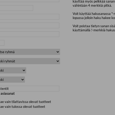
käyttää myös pelkkää sanan 
vähintään 4 merkkiä pitkä.
Voit käyttää hakusanassa "-
lopussa jolloin haku hakee ko
Voit poistaa tietyn sanan sis
käyttämällä !-merkkiä haku
a asiasanat
ae vain tilattavissa olevat tuotteet
ae vain tulossa olevat tuotteet