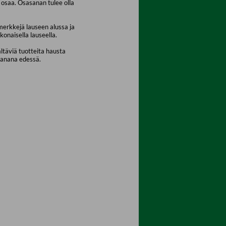
osaa. Osasanan tulee olla
merkkejä lauseen alussa ja
konaisella lauseella.
ältäviä tuotteita hausta
sanana edessä.