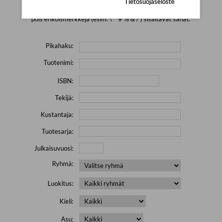
Tietosuojaseloste
Yritä hakea pienemmällä määrällä hakutekijöitä ja jätä
pois erikoismerkkejä (esim. \' " # % & / ) sisältävät sanat.
Pikahaku:
Tuotenimi:
ISBN:
Tekijä:
Kustantaja:
Tuotesarja:
Julkaisuvuosi:
Ryhmä:
Luokitus:
Kieli:
Asu: