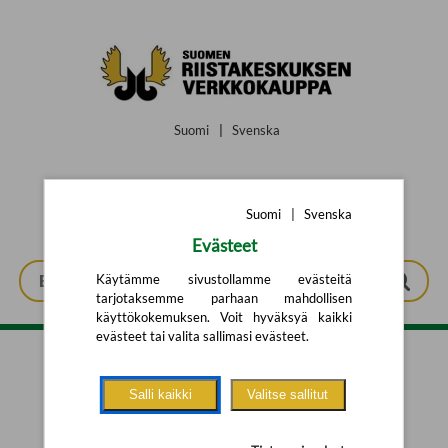
Siirry pääsisältöön
Suomi
|
Svenska
Suomi
|
Svenska
Evästeet
Käytämme sivustollamme evästeitä
tarjotaksemme parhaan mahdollisen
käyttökokemuksen. Voit hyväksyä kaikki
evästeet tai valita sallimasi evästeet.
Tarkennettu haku
Salli kaikki
Valitse sallitut
Yhtään tuotetta ei löytynyt.
Yritä uutta hakua alla olevalla
hakulomakkeella.