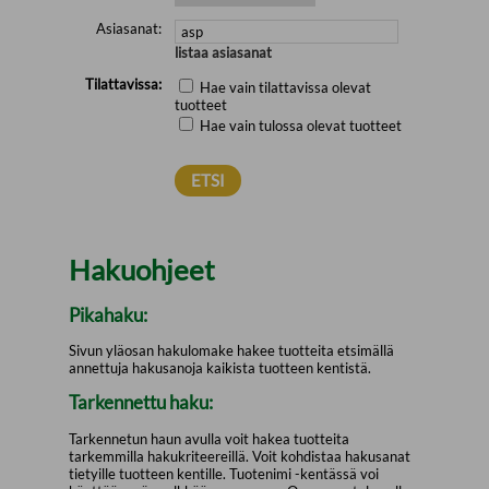
Asiasanat:
listaa asiasanat
Tilattavissa:
Hae vain tilattavissa olevat
tuotteet
Hae vain tulossa olevat tuotteet
Hakuohjeet
Pikahaku:
Sivun yläosan hakulomake hakee tuotteita etsimällä
annettuja hakusanoja kaikista tuotteen kentistä.
Tarkennettu haku:
Tarkennetun haun avulla voit hakea tuotteita
tarkemmilla hakukriteereillä. Voit kohdistaa hakusanat
tietyille tuotteen kentille. Tuotenimi -kentässä voi