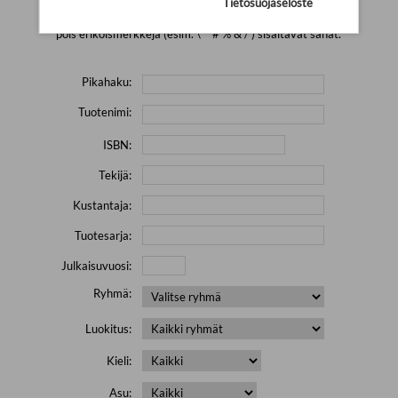
Tietosuojaseloste
Yritä hakea pienemmällä määrällä hakutekijöitä ja jätä
pois erikoismerkkejä (esim. \' " # % & / ) sisältävät sanat.
Pikahaku:
Tuotenimi:
ISBN:
Tekijä:
Kustantaja:
Tuotesarja:
Julkaisuvuosi:
Ryhmä:
Luokitus:
Kieli:
Asu: