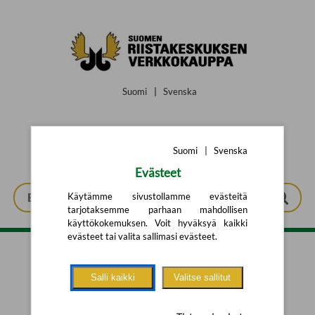
Siirry pääsisältöön
Suomi
|
Svenska
Suomi
|
Svenska
Evästeet
Käytämme sivustollamme evästeitä
tarjotaksemme parhaan mahdollisen
käyttökokemuksen. Voit hyväksyä kaikki
evästeet tai valita sallimasi evästeet.
Tarkennettu haku
Salli kaikki
Valitse sallitut
Yhtään tuotetta ei löytynyt.
Yritä uutta hakua alla olevalla
hakulomakkeella.