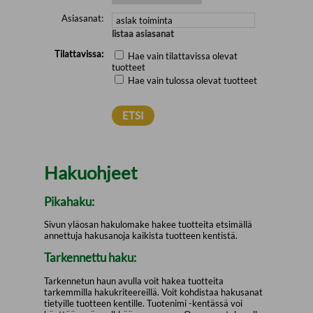
Asiasanat:
listaa asiasanat
Tilattavissa:
Hae vain tilattavissa olevat
tuotteet
Hae vain tulossa olevat tuotteet
Hakuohjeet
Pikahaku:
Sivun yläosan hakulomake hakee tuotteita etsimällä
annettuja hakusanoja kaikista tuotteen kentistä.
Tarkennettu haku:
Tarkennetun haun avulla voit hakea tuotteita
tarkemmilla hakukriteereillä. Voit kohdistaa hakusanat
tietyille tuotteen kentille. Tuotenimi -kentässä voi