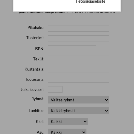
Tietosuojaseloste
Yritä hakea pienemmällä määrällä hakutekijöitä ja jätä
pois erikoismerkkejä (esim. \' " # % & / ) sisältävät sanat.
Pikahaku:
Tuotenimi:
ISBN:
Tekijä:
Kustantaja:
Tuotesarja:
Julkaisuvuosi:
Ryhmä:
Luokitus:
Kieli:
Asu: