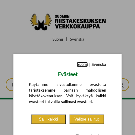
Siirry pääsisältöön
Suomi
|
Svenska
Suomi
|
Svenska
Evästeet
Käytämme sivustollamme evästeitä
tarjotaksemme parhaan mahdollisen
käyttökokemuksen. Voit hyväksyä kaikki
evästeet tai valita sallimasi evästeet.
Tarkennettu haku
Salli kaikki
Valitse sallitut
Yhtään tuotetta ei löytynyt.
Yritä uutta hakua alla olevalla
hakulomakkeella.