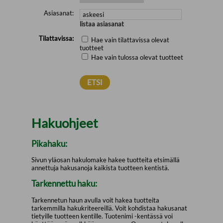
Asiasanat:
listaa asiasanat
Tilattavissa:
Hae vain tilattavissa olevat
tuotteet
Hae vain tulossa olevat tuotteet
Hakuohjeet
Pikahaku:
Sivun yläosan hakulomake hakee tuotteita etsimällä
annettuja hakusanoja kaikista tuotteen kentistä.
Tarkennettu haku:
Tarkennetun haun avulla voit hakea tuotteita
tarkemmilla hakukriteereillä. Voit kohdistaa hakusanat
tietyille tuotteen kentille. Tuotenimi -kentässä voi