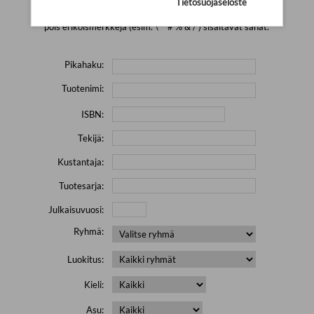
Tietosuojaseloste
Yritä hakea pienemmällä määrällä hakutekijöitä ja jätä
pois erikoismerkkejä (esim. \' " # % & / ) sisältävät sanat.
Pikahaku:
Tuotenimi:
ISBN:
Tekijä:
Kustantaja:
Tuotesarja:
Julkaisuvuosi:
Ryhmä:
Luokitus:
Kieli:
Asu: