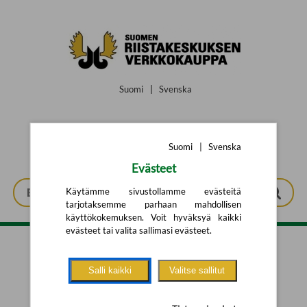
Siirry pääsisältöön
Suomi
|
Svenska
Suomi
|
Svenska
Evästeet
Käytämme sivustollamme evästeitä
tarjotaksemme parhaan mahdollisen
käyttökokemuksen. Voit hyväksyä kaikki
evästeet tai valita sallimasi evästeet.
Tarkennettu haku
Salli kaikki
Valitse sallitut
Yhtään tuotetta ei löytynyt.
Yritä uutta hakua alla olevalla
hakulomakkeella.