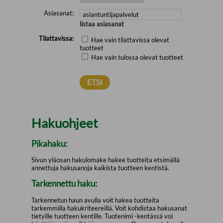
Asiasanat:
listaa asiasanat
Tilattavissa:
Hae vain tilattavissa olevat
tuotteet
Hae vain tulossa olevat tuotteet
Hakuohjeet
Pikahaku:
Sivun yläosan hakulomake hakee tuotteita etsimällä
annettuja hakusanoja kaikista tuotteen kentistä.
Tarkennettu haku:
Tarkennetun haun avulla voit hakea tuotteita
tarkemmilla hakukriteereillä. Voit kohdistaa hakusanat
tietyille tuotteen kentille. Tuotenimi -kentässä voi