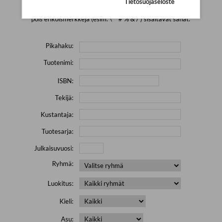
Tietosuojaseloste
Yritä hakea pienemmällä määrällä hakutekijöitä ja jätä
pois erikoismerkkejä (esim. \' " # % & / ) sisältävät sanat.
Pikahaku:
Tuotenimi:
ISBN:
Tekijä:
Kustantaja:
Tuotesarja:
Julkaisuvuosi:
Ryhmä:
Luokitus:
Kieli:
Asu: