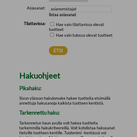
Asiasanat:
listaa asiasanat
Tilattavissa:
Hae vain tilattavissa olevat
tuotteet
Hae vain tulossa olevat tuotteet
Hakuohjeet
Pikahaku:
Sivun yläosan hakulomake hakee tuotteita etsimällä
annettuja hakusanoja kaikista tuotteen kentistä.
Tarkennettu haku:
Tarkennetun haun avulla voit hakea tuotteita
tarkemmilla hakukriteereillä. Voit kohdistaa hakusanat
tietyille tuotteen kentille. Tuotenimi -kentässä voi