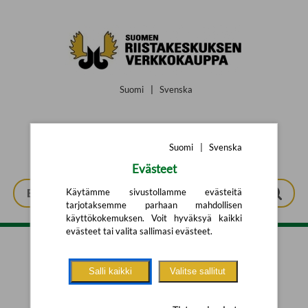
Siirry pääsisältöön
Suomi
|
Svenska
Suomi
|
Svenska
Evästeet
Käytämme sivustollamme evästeitä
tarjotaksemme parhaan mahdollisen
käyttökokemuksen. Voit hyväksyä kaikki
evästeet tai valita sallimasi evästeet.
Tarkennettu haku
Salli kaikki
Valitse sallitut
Yhtään tuotetta ei löytynyt.
Yritä uutta hakua alla olevalla
hakulomakkeella.