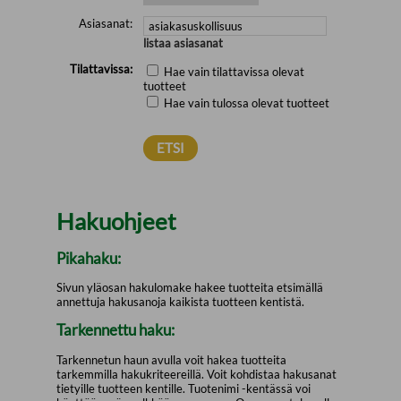
Asiasanat:
listaa asiasanat
Tilattavissa:
Hae vain tilattavissa olevat
tuotteet
Hae vain tulossa olevat tuotteet
Hakuohjeet
Pikahaku:
Sivun yläosan hakulomake hakee tuotteita etsimällä
annettuja hakusanoja kaikista tuotteen kentistä.
Tarkennettu haku:
Tarkennetun haun avulla voit hakea tuotteita
tarkemmilla hakukriteereillä. Voit kohdistaa hakusanat
tietyille tuotteen kentille. Tuotenimi -kentässä voi