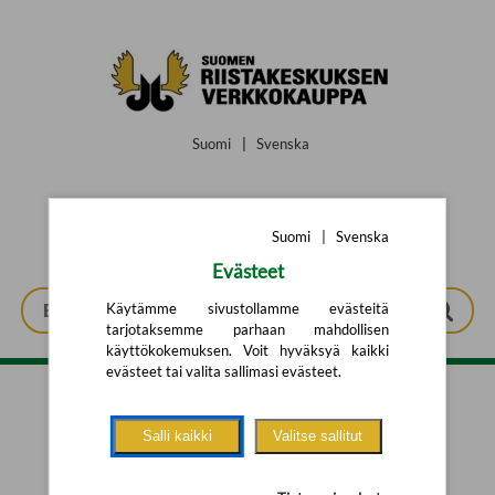
Siirry pääsisältöön
Suomi
|
Svenska
Suomi
|
Svenska
Evästeet
Käytämme sivustollamme evästeitä
tarjotaksemme parhaan mahdollisen
käyttökokemuksen. Voit hyväksyä kaikki
evästeet tai valita sallimasi evästeet.
Tarkennettu haku
Salli kaikki
Valitse sallitut
Yhtään tuotetta ei löytynyt.
Yritä uutta hakua alla olevalla
hakulomakkeella.