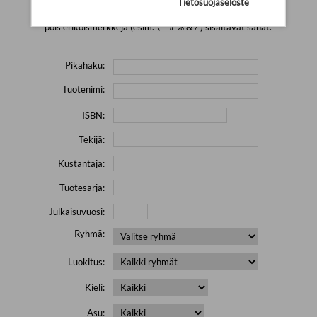
Tietosuojaseloste
Yritä hakea pienemmällä määrällä hakutekijöitä ja jätä
pois erikoismerkkejä (esim. \' " # % & / ) sisältävät sanat.
Pikahaku:
Tuotenimi:
ISBN:
Tekijä:
Kustantaja:
Tuotesarja:
Julkaisuvuosi:
Ryhmä:
Luokitus:
Kieli:
Asu: