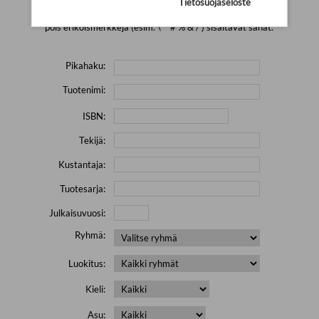
Tietosuojaseloste
Yritä hakea pienemmällä määrällä hakutekijöitä ja jätä
pois erikoismerkkejä (esim. \' " # % & / ) sisältävät sanat.
Pikahaku:
Tuotenimi:
ISBN:
Tekijä:
Kustantaja:
Tuotesarja:
Julkaisuvuosi:
Ryhmä:
Luokitus:
Kieli:
Asu: