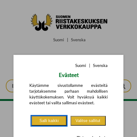
Siirry pääsisältöön
Suomi
|
Svenska
Suomi
|
Svenska
Evästeet
Käytämme sivustollamme evästeitä
tarjotaksemme parhaan mahdollisen
käyttökokemuksen. Voit hyväksyä kaikki
evästeet tai valita sallimasi evästeet.
Tarkennettu haku
Salli kaikki
Valitse sallitut
Yhtään tuotetta ei löytynyt.
Yritä uutta hakua alla olevalla
hakulomakkeella.