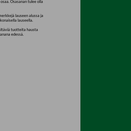
osaa. Osasanan tulee olla
merkkejä lauseen alussa ja
konaisella lauseella.
ältäviä tuotteita hausta
sanana edessä.