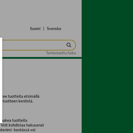
Suomi
|
Svenska
Tarkennettu haku
kee tuotteita etsimällä
a tuotteen kentistä.
 hakea tuotteita
. Voit kohdistaa hakusanat
uotenimi -kentässä voi