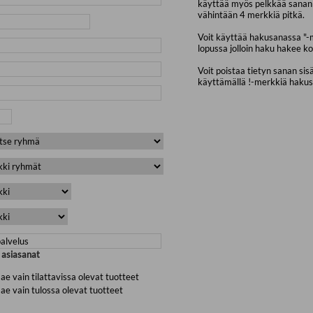
käyttää myös pelkkää sanan 
vähintään 4 merkkiä pitkä.
Voit käyttää hakusanassa "-
lopussa jolloin haku hakee ko
Voit poistaa tietyn sanan sis
käyttämällä !-merkkiä haku
a asiasanat
ae vain tilattavissa olevat tuotteet
ae vain tulossa olevat tuotteet