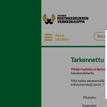
Siirry pääsisältöön
AVAA
VALIKKO
Tarkennettu 
Yhtään tuotetta ei löytyny
hakulomakkeella.
Yritä hakea pienemmällä mä
erikoismerkkejä (esim. \' " 
Pikahaku:
Tuotenimi: