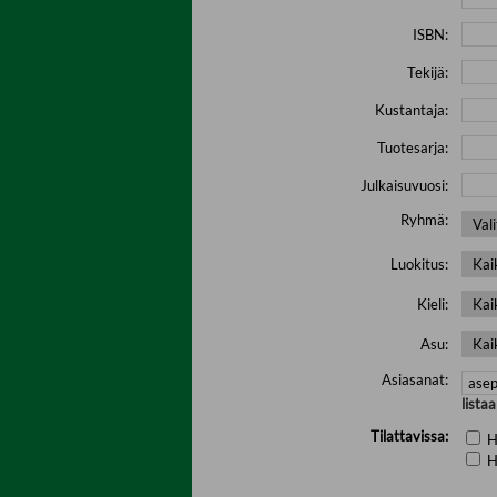
ISBN:
Tekijä:
Kustantaja:
Tuotesarja:
Julkaisuvuosi:
Ryhmä:
Luokitus:
Kieli:
Asu:
Asiasanat:
lista
Tilattavissa:
H
H