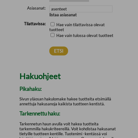
Asiasanat:
listaa asiasanat
Tilattavissa:
Hae vain tilattavissa olevat
tuotteet
Hae vain tulossa olevat tuotteet
Hakuohjeet
Pikahaku:
Sivun yläosan hakulomake hakee tuotteita etsimällä
annettuja hakusanoja kaikista tuotteen kentistä.
Tarkennettu haku:
Tarkennetun haun avulla voit hakea tuotteita
tarkemmilla hakukriteereillä. Voit kohdistaa hakusanat
tietyille tuotteen kentille. Tuotenimi -kentässä voi