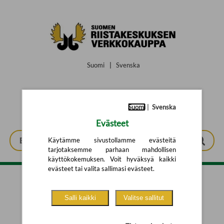
Siirry pääsisältöön
Suomi
|
Svenska
Suomi
|
Svenska
Evästeet
Käytämme sivustollamme evästeitä
tarjotaksemme parhaan mahdollisen
käyttökokemuksen. Voit hyväksyä kaikki
evästeet tai valita sallimasi evästeet.
Tarkennettu haku
Salli kaikki
Valitse sallitut
Yhtään tuotetta ei löytynyt.
Yritä uutta hakua alla olevalla
hakulomakkeella.