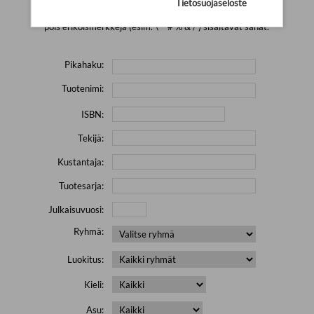
Tietosuojaseloste
Yritä hakea pienemmällä määrällä hakutekijöitä ja jätä
pois erikoismerkkejä (esim. \' " # % & / ) sisältävät sanat.
Pikahaku:
Tuotenimi:
ISBN:
Tekijä:
Kustantaja:
Tuotesarja:
Julkaisuvuosi:
Ryhmä:
Luokitus:
Kieli:
Asu: