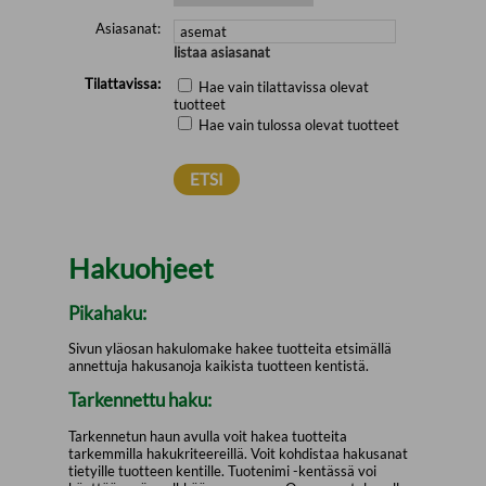
Asiasanat:
listaa asiasanat
Tilattavissa:
Hae vain tilattavissa olevat
tuotteet
Hae vain tulossa olevat tuotteet
Hakuohjeet
Pikahaku:
Sivun yläosan hakulomake hakee tuotteita etsimällä
annettuja hakusanoja kaikista tuotteen kentistä.
Tarkennettu haku:
Tarkennetun haun avulla voit hakea tuotteita
tarkemmilla hakukriteereillä. Voit kohdistaa hakusanat
tietyille tuotteen kentille. Tuotenimi -kentässä voi