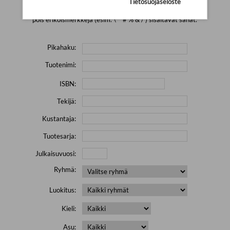
Tietosuojaseloste
Yritä hakea pienemmällä määrällä hakutekijöitä ja jätä
pois erikoismerkkejä (esim. \' " # % & / ) sisältävät sanat.
Pikahaku:
Tuotenimi:
ISBN:
Tekijä:
Kustantaja:
Tuotesarja:
Julkaisuvuosi:
Ryhmä:
Luokitus:
Kieli:
Asu: