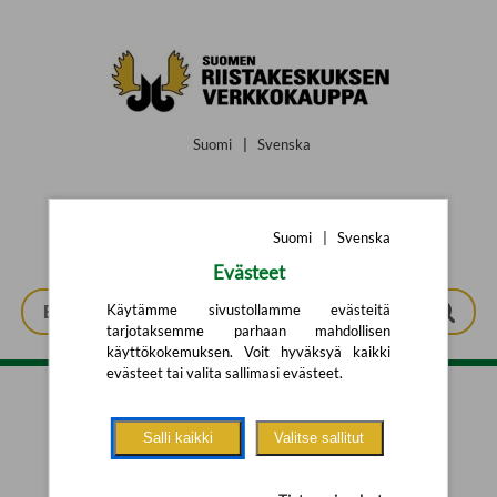
Siirry pääsisältöön
Suomi
|
Svenska
Suomi
|
Svenska
Evästeet
Käytämme sivustollamme evästeitä
tarjotaksemme parhaan mahdollisen
käyttökokemuksen. Voit hyväksyä kaikki
evästeet tai valita sallimasi evästeet.
Tarkennettu haku
Salli kaikki
Valitse sallitut
Yhtään tuotetta ei löytynyt.
Yritä uutta hakua alla olevalla
hakulomakkeella.