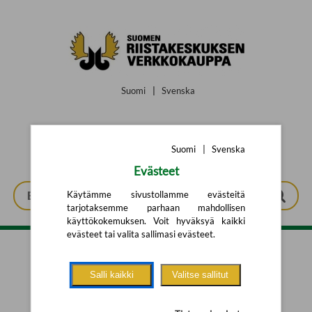
Siirry pääsisältöön
Suomi
|
Svenska
Suomi
|
Svenska
Evästeet
Käytämme sivustollamme evästeitä
tarjotaksemme parhaan mahdollisen
käyttökokemuksen. Voit hyväksyä kaikki
evästeet tai valita sallimasi evästeet.
Tarkennettu haku
Salli kaikki
Valitse sallitut
Yhtään tuotetta ei löytynyt.
Yritä uutta hakua alla olevalla
hakulomakkeella.