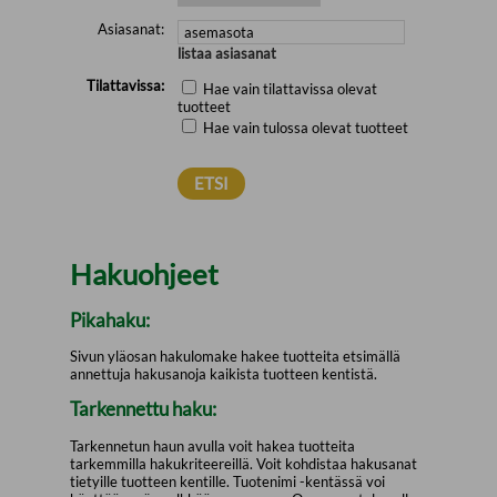
Asiasanat:
listaa asiasanat
Tilattavissa:
Hae vain tilattavissa olevat
tuotteet
Hae vain tulossa olevat tuotteet
Hakuohjeet
Pikahaku:
Sivun yläosan hakulomake hakee tuotteita etsimällä
annettuja hakusanoja kaikista tuotteen kentistä.
Tarkennettu haku:
Tarkennetun haun avulla voit hakea tuotteita
tarkemmilla hakukriteereillä. Voit kohdistaa hakusanat
tietyille tuotteen kentille. Tuotenimi -kentässä voi