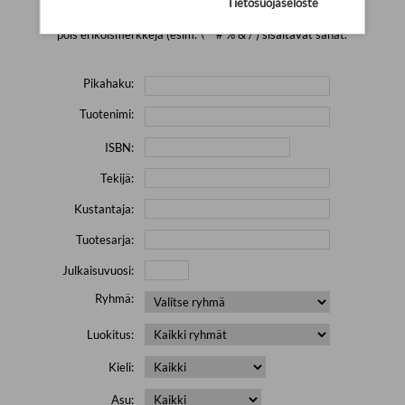
Tietosuojaseloste
Yritä hakea pienemmällä määrällä hakutekijöitä ja jätä
pois erikoismerkkejä (esim. \' " # % & / ) sisältävät sanat.
Pikahaku:
Tuotenimi:
ISBN:
Tekijä:
Kustantaja:
Tuotesarja:
Julkaisuvuosi:
Ryhmä:
Luokitus:
Kieli:
Asu: