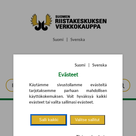
Siirry pääsisältöön
Suomi
|
Svenska
Suomi
|
Svenska
Evästeet
Käytämme sivustollamme evästeitä
tarjotaksemme parhaan mahdollisen
käyttökokemuksen. Voit hyväksyä kaikki
evästeet tai valita sallimasi evästeet.
Tarkennettu haku
Salli kaikki
Valitse sallitut
Yhtään tuotetta ei löytynyt.
Yritä uutta hakua alla olevalla
hakulomakkeella.