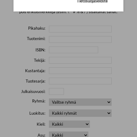
Tietosuojaseloste
Yritä hakea pienemmällä määrällä hakutekijöitä ja jätä
pois erikoismerkkejä (esim. \' " # % & / ) sisältävät sanat.
Pikahaku:
Tuotenimi:
ISBN:
Tekijä:
Kustantaja:
Tuotesarja:
Julkaisuvuosi:
Ryhmä:
Luokitus:
Kieli:
Asu: