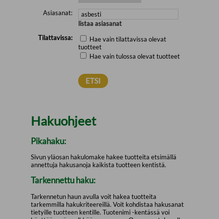
Asiasanat:
listaa asiasanat
Tilattavissa:
Hae vain tilattavissa olevat
tuotteet
Hae vain tulossa olevat tuotteet
Hakuohjeet
Pikahaku:
Sivun yläosan hakulomake hakee tuotteita etsimällä
annettuja hakusanoja kaikista tuotteen kentistä.
Tarkennettu haku:
Tarkennetun haun avulla voit hakea tuotteita
tarkemmilla hakukriteereillä. Voit kohdistaa hakusanat
tietyille tuotteen kentille. Tuotenimi -kentässä voi