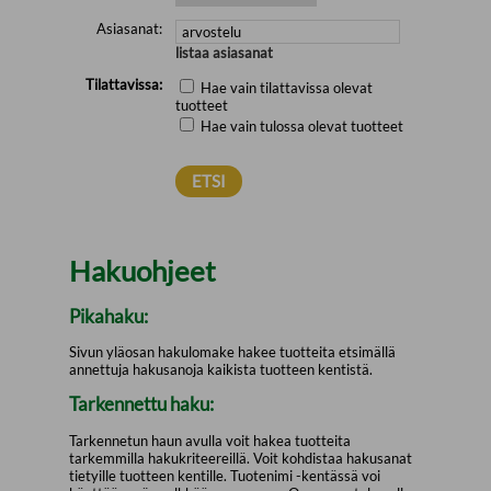
Asiasanat:
listaa asiasanat
Tilattavissa:
Hae vain tilattavissa olevat
tuotteet
Hae vain tulossa olevat tuotteet
Hakuohjeet
Pikahaku:
Sivun yläosan hakulomake hakee tuotteita etsimällä
annettuja hakusanoja kaikista tuotteen kentistä.
Tarkennettu haku:
Tarkennetun haun avulla voit hakea tuotteita
tarkemmilla hakukriteereillä. Voit kohdistaa hakusanat
tietyille tuotteen kentille. Tuotenimi -kentässä voi