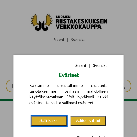
Siirry pääsisältöön
Suomi
|
Svenska
Suomi
|
Svenska
Evästeet
Käytämme sivustollamme evästeitä
tarjotaksemme parhaan mahdollisen
käyttökokemuksen. Voit hyväksyä kaikki
evästeet tai valita sallimasi evästeet.
Tarkennettu haku
Salli kaikki
Valitse sallitut
Yhtään tuotetta ei löytynyt.
Yritä uutta hakua alla olevalla
hakulomakkeella.