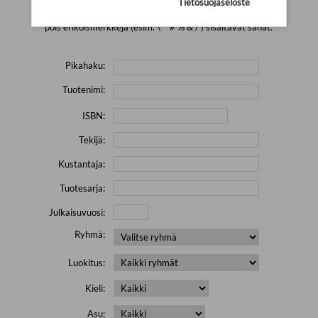
Tietosuojaseloste
Yritä hakea pienemmällä määrällä hakutekijöitä ja jätä
pois erikoismerkkejä (esim. \' " # % & / ) sisältävät sanat.
Pikahaku:
Tuotenimi:
ISBN:
Tekijä:
Kustantaja:
Tuotesarja:
Julkaisuvuosi:
Ryhmä:
Luokitus:
Kieli:
Asu: