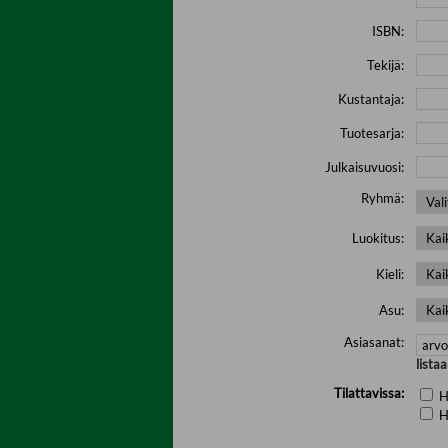
ISBN:
Tekijä:
Kustantaja:
Tuotesarja:
Julkaisuvuosi:
Ryhmä:
Luokitus:
Kieli:
Asu:
Asiasanat:
lista
Tilattavissa:
H
H