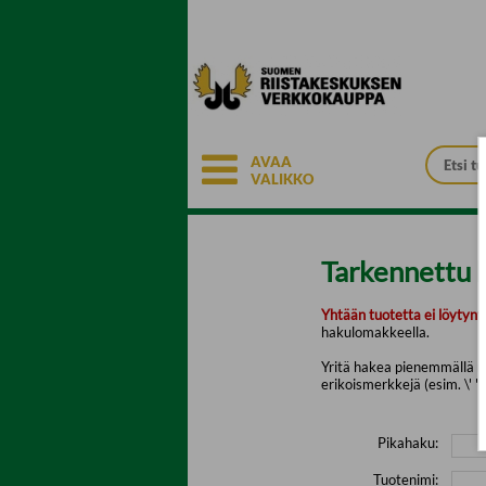
Siirry pääsisältöön
AVAA
VALIKKO
Tarkennettu 
Yhtään tuotetta ei löytyny
hakulomakkeella.
Yritä hakea pienemmällä mä
erikoismerkkejä (esim. \' " 
Pikahaku:
Tuotenimi: