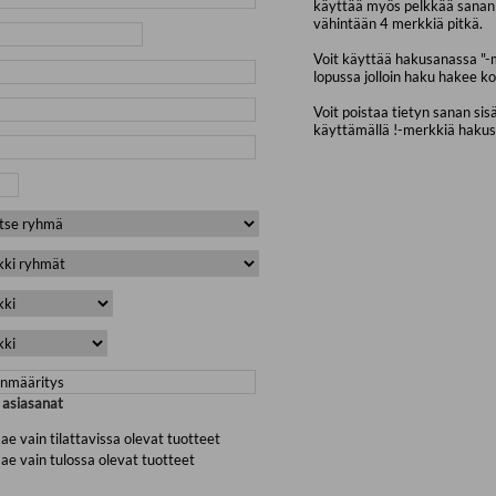
käyttää myös pelkkää sanan 
vähintään 4 merkkiä pitkä.
Voit käyttää hakusanassa "-
lopussa jolloin haku hakee ko
Voit poistaa tietyn sanan sis
käyttämällä !-merkkiä haku
a asiasanat
ae vain tilattavissa olevat tuotteet
ae vain tulossa olevat tuotteet