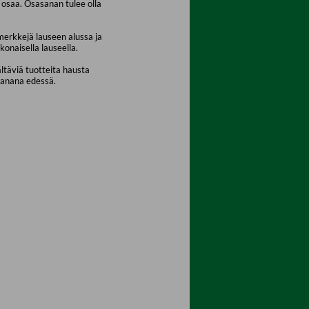
osaa. Osasanan tulee olla
merkkejä lauseen alussa ja
konaisella lauseella.
ältäviä tuotteita hausta
sanana edessä.