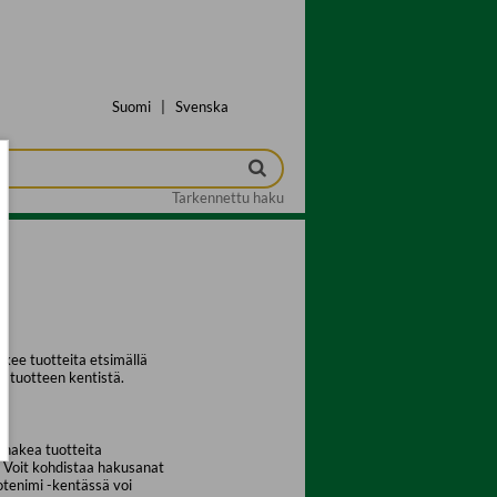
Suomi
|
Svenska
Tarkennettu haku
kee tuotteita etsimällä
a tuotteen kentistä.
 hakea tuotteita
. Voit kohdistaa hakusanat
uotenimi -kentässä voi