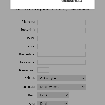
Tietosuojaseloste
Yritä hakea pienemmällä määrällä hakutekijöitä ja jätä
pois erikoismerkkejä (esim. \' " # % & / ) sisältävät sanat.
Pikahaku:
Tuotenimi:
ISBN:
Tekijä:
Kustantaja:
Tuotesarja:
Julkaisuvuosi:
Ryhmä:
Luokitus:
Kieli:
Asu: