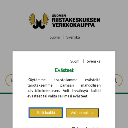
Siirry pääsisältöön
Suomi
|
Svenska
Suomi
|
Svenska
Evästeet
Käytämme sivustollamme evästeitä
tarjotaksemme parhaan mahdollisen
käyttökokemuksen. Voit hyväksyä kaikki
evästeet tai valita sallimasi evästeet.
Tarkennettu haku
Salli kaikki
Valitse sallitut
Yhtään tuotetta ei löytynyt.
Yritä uutta hakua alla olevalla
hakulomakkeella.