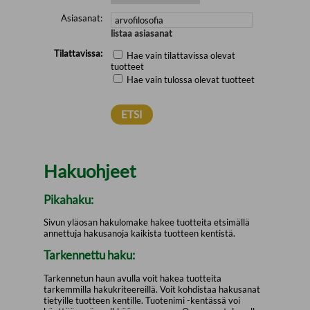
Asiasanat:
listaa asiasanat
Tilattavissa:
Hae vain tilattavissa olevat
tuotteet
Hae vain tulossa olevat tuotteet
Hakuohjeet
Pikahaku:
Sivun yläosan hakulomake hakee tuotteita etsimällä
annettuja hakusanoja kaikista tuotteen kentistä.
Tarkennettu haku:
Tarkennetun haun avulla voit hakea tuotteita
tarkemmilla hakukriteereillä. Voit kohdistaa hakusanat
tietyille tuotteen kentille. Tuotenimi -kentässä voi