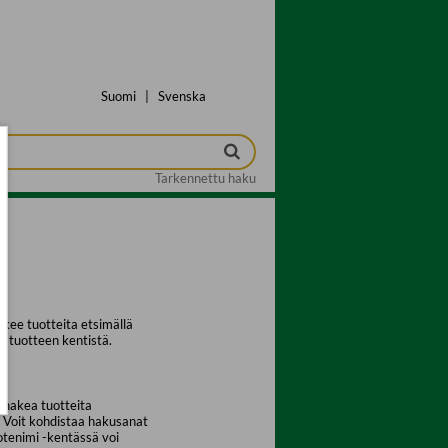
Suomi
|
Svenska
Tarkennettu haku
kee tuotteita etsimällä
a tuotteen kentistä.
 hakea tuotteita
. Voit kohdistaa hakusanat
uotenimi -kentässä voi