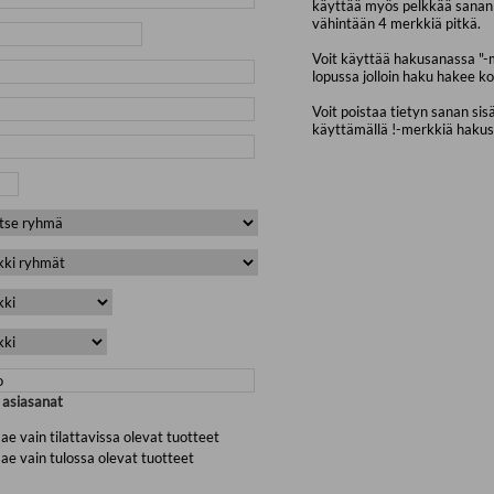
käyttää myös pelkkää sanan 
vähintään 4 merkkiä pitkä.
Voit käyttää hakusanassa "-
lopussa jolloin haku hakee ko
Voit poistaa tietyn sanan sis
käyttämällä !-merkkiä haku
a asiasanat
ae vain tilattavissa olevat tuotteet
ae vain tulossa olevat tuotteet