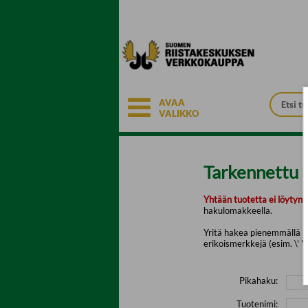
Siirry pääsisältöön
AVAA
VALIKKO
Tarkennettu 
Yhtään tuotetta ei löytyny
hakulomakkeella.
Yritä hakea pienemmällä mä
erikoismerkkejä (esim. \' " 
Pikahaku:
Tuotenimi: