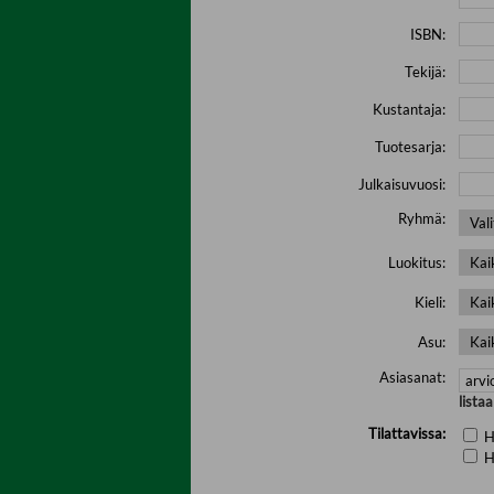
ISBN:
Tekijä:
Kustantaja:
Tuotesarja:
Julkaisuvuosi:
Ryhmä:
Luokitus:
Kieli:
Asu:
Asiasanat:
lista
Tilattavissa:
H
H