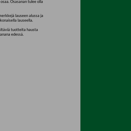
osaa. Osasanan tulee olla
merkkejä lauseen alussa ja
konaisella lauseella.
ältäviä tuotteita hausta
sanana edessä.